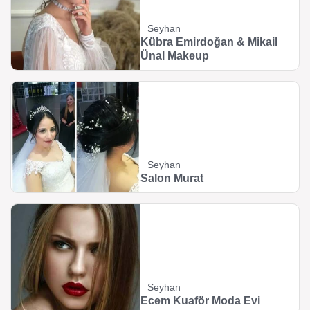
Seyhan
Kübra Emirdoğan & Mikail
Ünal Makeup
Seyhan
Salon Murat
Seyhan
Ecem Kuaför Moda Evi