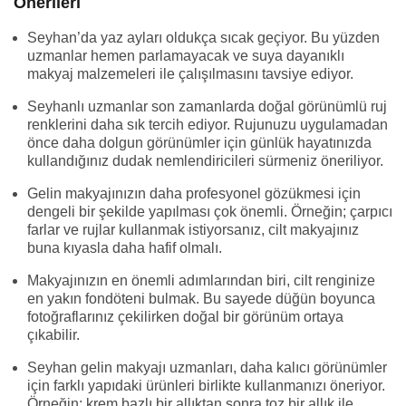
Önerileri
Seyhan’da yaz ayları oldukça sıcak geçiyor. Bu yüzden
uzmanlar hemen parlamayacak ve suya dayanıklı
makyaj malzemeleri ile çalışılmasını tavsiye ediyor.
Seyhanlı uzmanlar son zamanlarda doğal görünümlü ruj
renklerini daha sık tercih ediyor. Rujunuzu uygulamadan
önce daha dolgun görünümler için günlük hayatınızda
kullandığınız dudak nemlendiricileri sürmeniz öneriliyor.
Gelin makyajınızın daha profesyonel gözükmesi için
dengeli bir şekilde yapılması çok önemli. Örneğin; çarpıcı
farlar ve rujlar kullanmak istiyorsanız, cilt makyajınız
buna kıyasla daha hafif olmalı.
Makyajınızın en önemli adımlarından biri, cilt renginize
en yakın fondöteni bulmak. Bu sayede düğün boyunca
fotoğraflarınız çekilirken doğal bir görünüm ortaya
çıkabilir.
Seyhan gelin makyajı uzmanları, daha kalıcı görünümler
için farklı yapıdaki ürünleri birlikte kullanmanızı öneriyor.
Örneğin; krem bazlı bir allıktan sonra toz bir allık ile