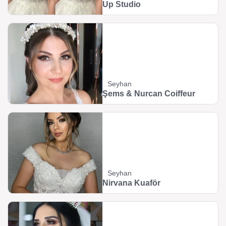
Up Studio
Seyhan
Şems & Nurcan Coiffeur
Seyhan
Nirvana Kuaför