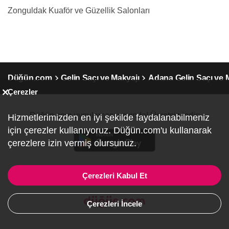
Zonguldak Kuaför ve Güzellik Salonları
Düğün.com
Gelin Saçı ve Makyajı
Adana Gelin Saçı ve 
Çerezler
Düğün.com uygulaması yayında! Ücretsiz indir:
Hizmetlerimizden en iyi şekilde faydalanabilmeniz
için çerezler kullanıyoruz. Düğün.com'u kullanarak
çerezlere izin vermiş olursunuz.
Çerezleri Kabul Et
Çerezleri İncele