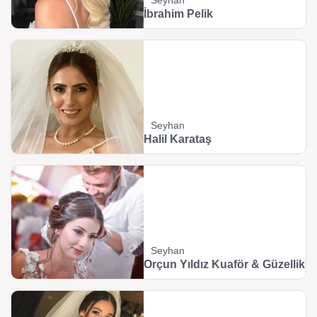
Seyhan
İbrahim Pelik
Seyhan
Halil Karataş
Seyhan
Orçun Yıldız Kuaför & Güzellik