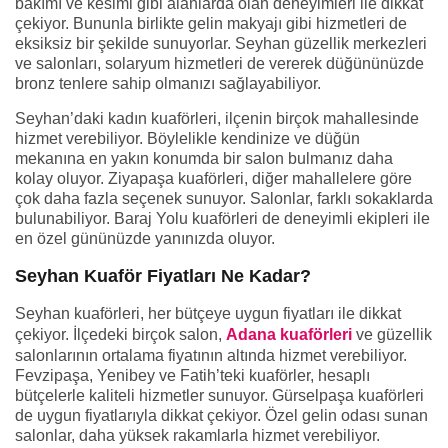
bakımı ve kesimi gibi alanlarda olan deneyimleri ile dikkat
çekiyor. Bununla birlikte gelin makyajı gibi hizmetleri de
eksiksiz bir şekilde sunuyorlar. Seyhan güzellik merkezleri
ve salonları, solaryum hizmetleri de vererek düğününüzde
bronz tenlere sahip olmanızı sağlayabiliyor.
Seyhan’daki kadın kuaförleri, ilçenin birçok mahallesinde
hizmet verebiliyor. Böylelikle kendinize ve düğün
mekanına en yakın konumda bir salon bulmanız daha
kolay oluyor. Ziyapaşa kuaförleri, diğer mahallelere göre
çok daha fazla seçenek sunuyor. Salonlar, farklı sokaklarda
bulunabiliyor. Baraj Yolu kuaförleri de deneyimli ekipleri ile
en özel gününüzde yanınızda oluyor.
Seyhan Kuaför Fiyatları Ne Kadar?
Seyhan kuaförleri, her bütçeye uygun fiyatları ile dikkat
çekiyor. İlçedeki birçok salon,
Adana kuaförleri
ve güzellik
salonlarının ortalama fiyatının altında hizmet verebiliyor.
Fevzipaşa, Yenibey ve Fatih’teki kuaförler, hesaplı
bütçelerle kaliteli hizmetler sunuyor. Gürselpaşa kuaförleri
de uygun fiyatlarıyla dikkat çekiyor. Özel gelin odası sunan
salonlar, daha yüksek rakamlarla hizmet verebiliyor.