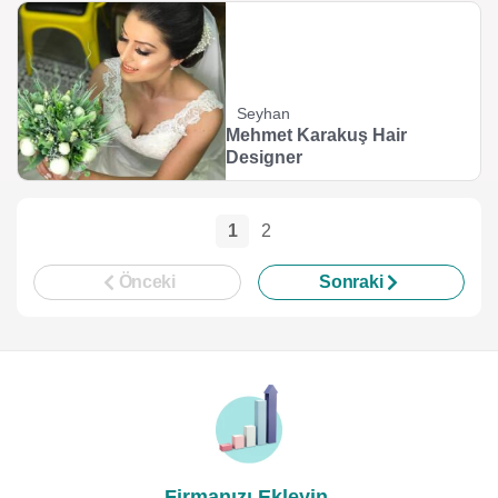
Seyhan
Mehmet Karakuş Hair
Designer
1
2
Önceki
Sonraki
Firmanızı Ekleyin,