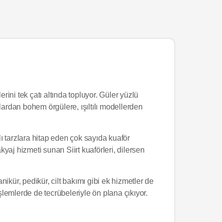
rini tek çatı altında topluyor. Güler yüzlü
zlardan bohem örgülere, ışıltılı modellerden
lı tarzlara hitap eden çok sayıda kuaför
j hizmeti sunan Siirt kuaförleri, dilersen
nikür, pedikür, cilt bakımı gibi ek hizmetler de
şlemlerde de tecrübeleriyle ön plana çıkıyor.