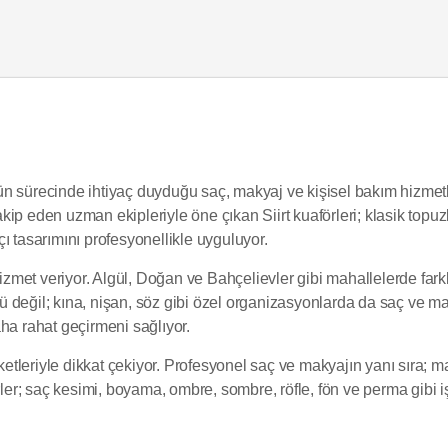
üğün sürecinde ihtiyaç duyduğu saç, makyaj ve kişisel bakım hizmetle
takip eden uzman ekipleriyle öne çıkan Siirt kuaförleri; klasik topu
açı tasarımını profesyonellikle uyguluyor.
hizmet veriyor. Algül, Doğan ve Bahçelievler gibi mahallelerde fark
il; kına, nişan, söz gibi özel organizasyonlarda da saç ve makya
ha rahat geçirmeni sağlıyor.
ketleriyle dikkat çekiyor. Profesyonel saç ve makyajın yanı sıra; ma
rler; saç kesimi, boyama, ombre, sombre, röfle, fön ve perma gibi i