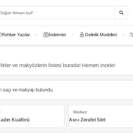
Rehber Yazılar
İndirimler
Gelinlik Modelleri
rler ve makyözlerin listesi burada! Hemen incele!
in saçı ve makyajı
bulundu.
z
Merkez
Kadın Kuaförü
Asr-ı Zerafet Siirt