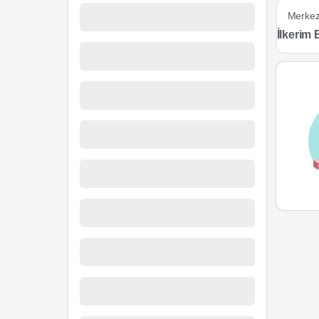
Merke
İlkerim