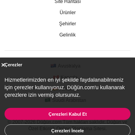
Site Haritası
Ürünler
Şehirler
Gelinlik
Çerezler
Avustralya
Kanada
Hizmetlerimizden en iyi şekilde faydalanabilmeniz
için çerezler kullanıyoruz. Düğün.com'u kullanarak
Almanya
çerezlere izin vermiş olursunuz.
Suudi Arabistan
Çerezleri Kabul Et
© 2007-2026 Düğün.com Tüm hakları saklıdır. Düğün ve
Özel Etkinlik Online Planlama Sitesi.
Çerezleri İncele
ref:CL-0022