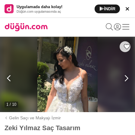
Uygulamada daha kolay!
İNDİR
Düğün.com uygulamasında aç
1 / 10
Gelin Saçı ve Makyajı İzmir
Zeki Yılmaz Saç Tasarım