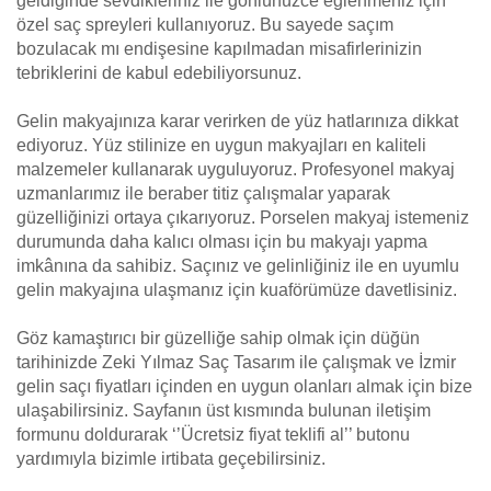
geldiğinde sevdikleriniz ile gönlünüzce eğlenmeniz için
özel saç spreyleri kullanıyoruz. Bu sayede saçım
bozulacak mı endişesine kapılmadan misafirlerinizin
tebriklerini de kabul edebiliyorsunuz.
Gelin makyajınıza karar verirken de yüz hatlarınıza dikkat
ediyoruz. Yüz stilinize en uygun makyajları en kaliteli
malzemeler kullanarak uyguluyoruz. Profesyonel makyaj
uzmanlarımız ile beraber titiz çalışmalar yaparak
güzelliğinizi ortaya çıkarıyoruz. Porselen makyaj istemeniz
durumunda daha kalıcı olması için bu makyajı yapma
imkânına da sahibiz. Saçınız ve gelinliğiniz ile en uyumlu
gelin makyajına ulaşmanız için kuaförümüze davetlisiniz.
Göz kamaştırıcı bir güzelliğe sahip olmak için düğün
tarihinizde Zeki Yılmaz Saç Tasarım ile çalışmak ve İzmir
gelin saçı fiyatları içinden en uygun olanları almak için bize
ulaşabilirsiniz. Sayfanın üst kısmında bulunan iletişim
formunu doldurarak ‘’Ücretsiz fiyat teklifi al’’ butonu
yardımıyla bizimle irtibata geçebilirsiniz.