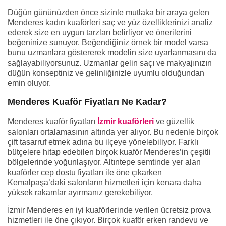
Düğün gününüzden önce sizinle mutlaka bir araya gelen
Menderes kadın kuaförleri saç ve yüz özelliklerinizi analiz
ederek size en uygun tarzları belirliyor ve önerilerini
beğeninize sunuyor. Beğendiğiniz örnek bir model varsa
bunu uzmanlara göstererek modelin size uyarlanmasını da
sağlayabiliyorsunuz. Uzmanlar gelin saçı ve makyajınızın
düğün konseptiniz ve gelinliğinizle uyumlu olduğundan
emin oluyor.
Menderes Kuaför Fiyatları Ne Kadar?
Menderes kuaför fiyatları
İzmir kuaförleri
ve güzellik
salonları ortalamasının altında yer alıyor. Bu nedenle birçok
çift tasarruf etmek adına bu ilçeye yönelebiliyor. Farklı
bütçelere hitap edebilen birçok kuaför Menderes’in çeşitli
bölgelerinde yoğunlaşıyor. Altıntepe semtinde yer alan
kuaförler cep dostu fiyatları ile öne çıkarken
Kemalpaşa’daki salonların hizmetleri için kenara daha
yüksek rakamlar ayırmanız gerekebiliyor.
İzmir Menderes en iyi kuaförlerinde verilen ücretsiz prova
hizmetleri ile öne çıkıyor. Birçok kuaför erken randevu ve