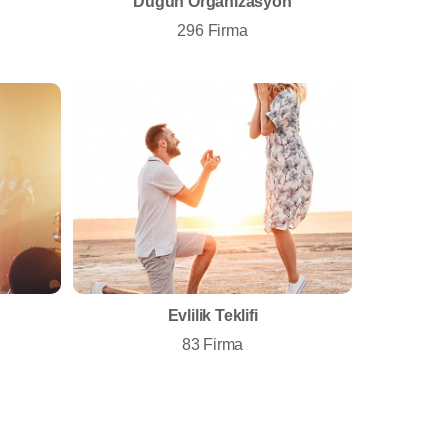
Düğün Organizasyon
296 Firma
Evlilik Teklifi
83 Firma