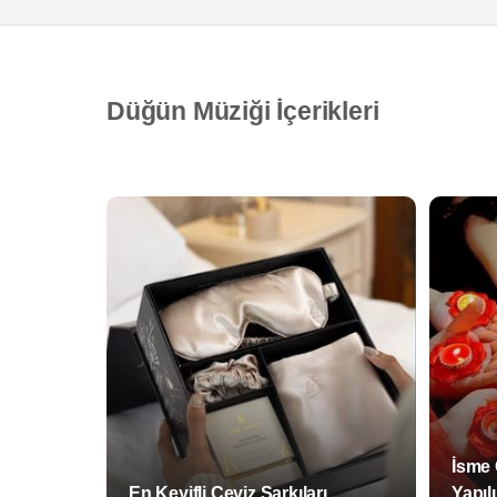
Düğün Müziği İçerikleri
İsme 
En Keyifli Çeyiz Şarkıları
Yapıl