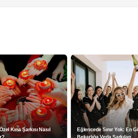
Özel Kına Şarkısı Nasıl
Eğlencede Sınır Yok: En G
ır?
Bekarlığa Veda Şarkıları