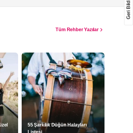
Geri Bildirim
Tüm Rehber Yazılar
üzel
55 Şarkılık Düğün Halayları
Listesi