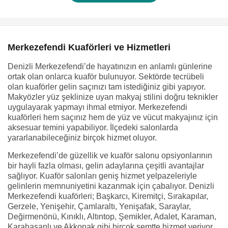
Merkezefendi Kuaförleri ve Hizmetleri
Denizli Merkezefendi’de hayatınızın en anlamlı günlerine
ortak olan onlarca kuaför bulunuyor. Sektörde tecrübeli
olan kuaförler gelin saçınızı tam istediğiniz gibi yapıyor.
Makyözler yüz şeklinize uyan makyaj stilini doğru teknikler
uygulayarak yapmayı ihmal etmiyor. Merkezefendi
kuaförleri hem saçınız hem de yüz ve vücut makyajınız için
aksesuar temini yapabiliyor. İlçedeki salonlarda
yararlanabileceğiniz birçok hizmet oluyor.
Merkezefendi’de güzellik ve kuaför salonu opsiyonlarının
bir hayli fazla olması, gelin adaylarına çeşitli avantajlar
sağlıyor. Kuaför salonları geniş hizmet yelpazeleriyle
gelinlerin memnuniyetini kazanmak için çabalıyor. Denizli
Merkezefendi kuaförleri; Başkarcı, Kiremitçi, Sırakapılar,
Gerzele, Yenişehir, Çamlaraltı, Yenişafak, Saraylar,
Değirmenönü, Kınıklı, Altıntop, Şemikler, Adalet, Karaman,
Karahasanlı ve Akkonak gibi birçok semtte hizmet veriyor.