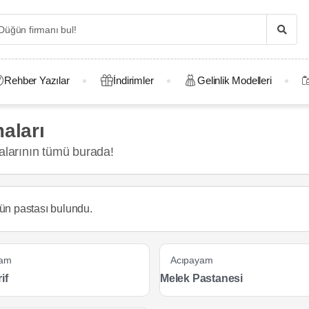
Rehber Yazılar
İndirimler
Gelinlik Modelleri
aları
larının tümü burada!
ün pastası
bulundu.
yam
Acıpayam
if
Melek Pastanesi