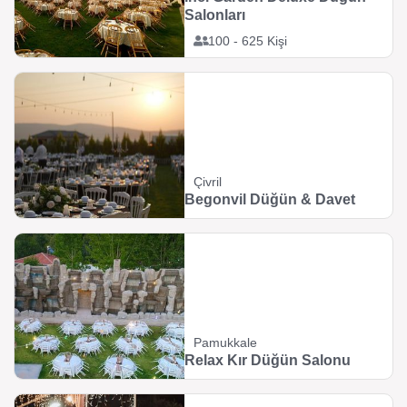
Salonları
100 - 625 Kişi
Çivril
Begonvil Düğün & Davet
Pamukkale
Relax Kır Düğün Salonu