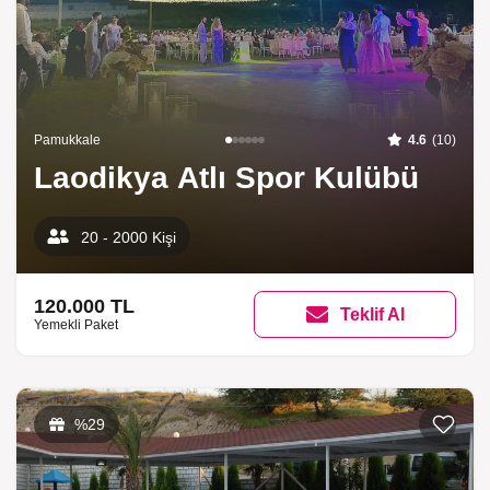
Pamukkale
4.6
(10)
Laodikya Atlı Spor Kulübü
20 - 2000 Kişi
120.000 TL
Teklif Al
Yemekli Paket
Listeme 
%29