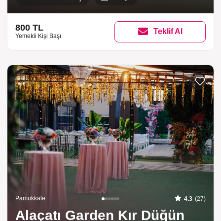
800 TL
Teklif Al
Yemekli Kişi Başı
Listeme 
Pamukkale
4.3
(27)
Alaçatı Garden Kır Düğün