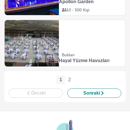
Apollon Garden
10 - 500 Kişi
Buldan
Hayal Yüzme Havuzları
1
2
Önceki
Sonraki