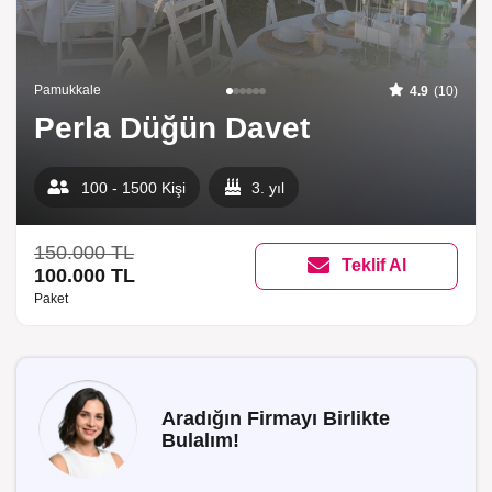
Pamukkale
4.9
(10)
Perla Düğün Davet
100 - 1500 Kişi
3. yıl
150.000 TL
Teklif Al
100.000 TL
Paket
Aradığın Firmayı Birlikte
Bulalım!