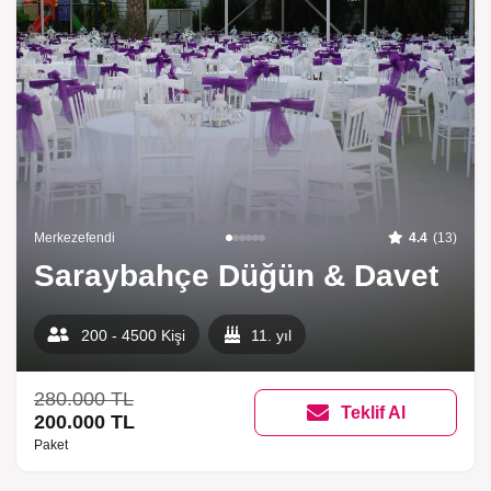
Merkezefendi
4.4
(13)
Saraybahçe Düğün & Davet
200 - 4500 Kişi
11. yıl
280.000 TL
Teklif Al
200.000 TL
Paket