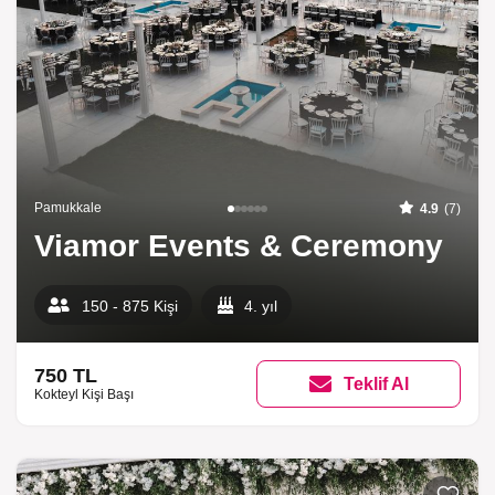
Pamukkale
4.9
(7)
Viamor Events & Ceremony
150 - 875 Kişi
4. yıl
750 TL
Teklif Al
Kokteyl Kişi Başı
Listeme 