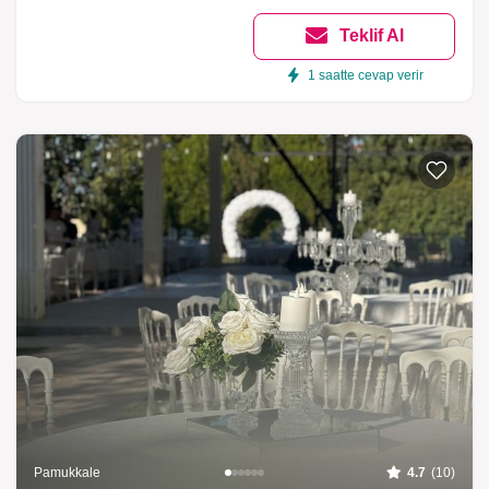
Teklif Al
1 saatte cevap verir
Pamukkale
4.7
(10)