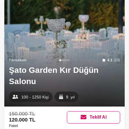
Pamukkale
4.3
(10)
Şato Garden Kır Düğün
Salonu
100 - 1250 Kişi
9. yıl
150.000 TL
Teklif Al
120.000 TL
Paket