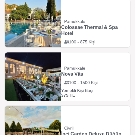
Pamukkale
Colossae Thermal & Spa
Hotel
100 - 875 Kişi
Pamukkale
Nova Vita
100 - 1500 Kişi
Yemekli Kişi Başı
375 TL
Çivril
İnci Garden Deluxe Düğün