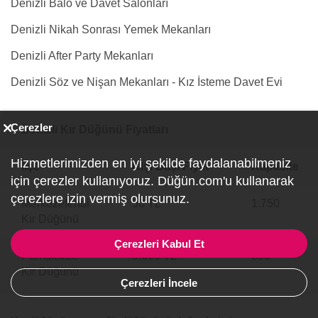
Denizli Balo ve Davet Salonları
Denizli Nikah Sonrası Yemek Mekanları
Denizli After Party Mekanları
Denizli Söz ve Nişan Mekanları - Kız İsteme Davet Evi
Çerezler
Denizli Kır Düğünü Fiyatları
Hizmetlerimizden en iyi şekilde faydalanabilmeniz
İlçe
Kişi Başı Fiyat
Kapasite
için çerezler kullanıyoruz. Düğün.com'u kullanarak
çerezlere izin vermiş olursunuz.
Merkezefendi
50 TL
1.750
Kır Düğünü
Çerezleri Kabul Et
Pamukkale
9.600 TL
800
Kır Düğünü
Çerezleri İncele