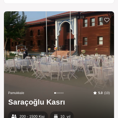
Listeme 
Pamukkale
5.0
(10)
Saraçoğlu Kasrı
200 - 1500 Kişi
10. yıl