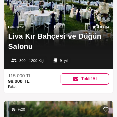
Pamukkale
4.8
(26)
Liva Kır Bahçesi ve Düğün
Salonu
300 - 1200 Kişi
9. yıl
115.000 TL
Teklif Al
98.000 TL
Paket
%20