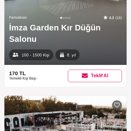
Pamukkale
4.3
(16)
İmza Garden Kır Düğün
Salonu
100 - 1500 Kişi
8. yıl
170 TL
Teklif Al
Yemekli Kişi Başı