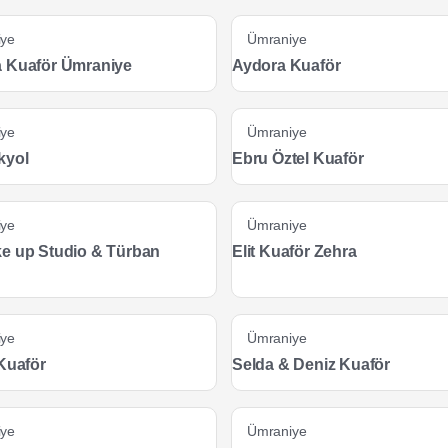
iye
Ümraniye
 Kuaför Ümraniye
Aydora Kuaför
iye
Ümraniye
kyol
Ebru Öztel Kuaför
iye
Ümraniye
e up Studio & Türban
Elit Kuaför Zehra
iye
Ümraniye
 Kuaför
Selda & Deniz Kuaför
iye
Ümraniye