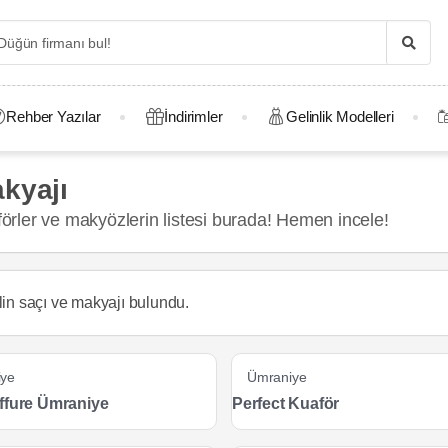
Rehber Yazılar
İndirimler
Gelinlik Modelleri
kyajı
rler ve makyözlerin listesi burada! Hemen incele!
lin saçı ve makyajı
bulundu.
iye
Ümraniye
ffure Ümraniye
Perfect Kuaför