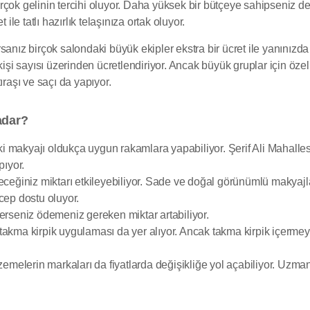
e birçok gelinin tercihi oluyor. Daha yüksek bir bütçeye sahipseniz
ile tatlı hazırlık telaşınıza ortak oluyor.
yorsanız birçok salondaki büyük ekipler ekstra bir ücret ile yanınızd
 kişi sayısı üzerinden ücretlendiriyor. Ancak büyük gruplar için ö
ıraşı ve saçı da yapıyor.
adar?
 makyajı oldukça uygun rakamlara yapabiliyor. Şerif Ali Mahalles
pıyor.
yeceğiniz miktarı etkileyebiliyor. Sade ve doğal görünümlü makya
cep dostu oluyor.
derseniz ödemeniz gereken miktar artabiliyor.
takma kirpik uygulaması da yer alıyor. Ancak takma kirpik içerme
zemelerin markaları da fiyatlarda değişikliğe yol açabiliyor. Uzmanl