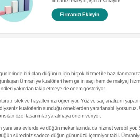
firmanızı ekleyin, işinizi katlayın!
Firmanızı Ekleyin
günlerinde biri olan düğünün için birçok hizmet ile hazırlanmanız
nlaşan Ümraniye kuaförleri hem gelin saçı hem de makyaj hizmetler
endleri yakından takip etmeye de önem gösteriyor.
urup istek ve hayallerinizi öğreniyor. Yüz ve saç analizini yapan
mediyseniz kuaförlerin sunduğu örneklerden yararlanabiliyorsunuz.
 yansıtan özel tasarımlar yaratmaya önem veriyor.
 yanı sıra evlerde ve düğün mekanlarında da hizmet verebiliyor. 
 Düğün süreciniz sadece düğün gününüzü içermiyor tabii. Ümraniye