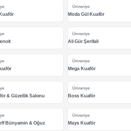
iye
Ümraniye
Kuaför
Moda Gül Kuaför
iye
Ümraniye
enoit
Ali Gür Şerifali
iye
Ümraniye
uaför
Mega Kuaför
iye
Ümraniye
för & Güzellik Salonu
Boss Kuaför
iye
Ümraniye
eff Bünyamin & Oğuz
Mays Kuaför