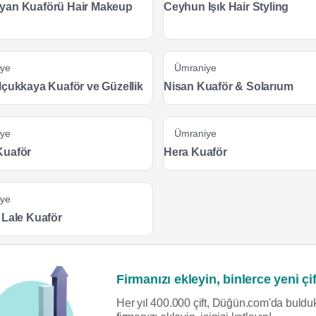
yan Kuaförü Hair Makeup
Ceyhun Işık Hair Styling
iye
Ümraniye
lçukkaya Kuaför ve Güzellik
Nisan Kuaför & Solarıum
iye
Ümraniye
Kuaför
Hera Kuaför
iye
 Lale Kuaför
Firmanızı ekleyin, binlerce yeni çif
Her yıl 400.000 çift, Düğün.com'da bulduk