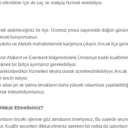
etkinlikler için de saç ve makyaj hizmeti verebiliyor.
meti alabileceğiniz bir ilçe. Ücretsiz prova sayesinde düğün gün
ırsatı buluyorsunuz.
udullu ve Atatürk mahallelerinde karşımıza çıkıyor. Ancak ilçe gen
nız Atakent ve Esenkent bölgelerindeki Ümraniye kadın kuaförleri
üksek bir bütçe ayırmanız gerekebiliyor.
nikür/pedikür hizmetleri ekstra olarak ücretlendirilebiliyor. Ancak
 tercih ediyor.
artan jel ve takma tırnakların daha yüksek rakamlara yapılabildiğ
ktar ödeyebiliyorsunuz.
ikkat Etmelisiniz?
onların önceki işlerine göz atmalarını öneriyoruz. Bu sayede seçe
or. Kuaför seçerken dikkat etmeniz gereken bir nokta da salonları