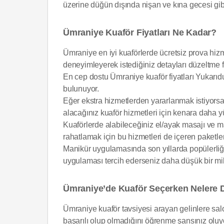
üzerine düğün dışında nişan ve kına gecesi gibi 
Ümraniye Kuaför Fiyatları Ne Kadar?
Ümraniye en iyi kuaförlerde ücretsiz prova hiz
deneyimleyerek istediğiniz detayları düzeltme f
En cep dostu Ümraniye kuaför fiyatları Yukarıd
bulunuyor.
Eğer ekstra hizmetlerden yararlanmak istiyorsa
alacağınız kuaför hizmetleri için kenara daha y
Kuaförlerde alabileceğiniz el/ayak masajı ve ma
rahatlamak için bu hizmetleri de içeren paketleri
Manikür uygulamasında son yıllarda popülerliği 
uygulaması tercih ederseniz daha düşük bir mi
Ümraniye’de Kuaför Seçerken Nelere D
Ümraniye kuaför tavsiyesi arayan gelinlere sal
başarılı olup olmadığını öğrenme şansınız oluy