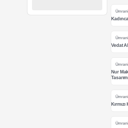
Ümran
Kadınca
Ümran
Vedat A
Ümran
Nur Mak
Tasarım
Ümran
Kırmızı
Ümran