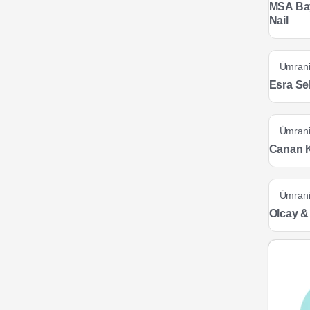
MSA Ba
Nail
Ümran
Esra Se
Ümran
Canan 
Ümran
Olcay &