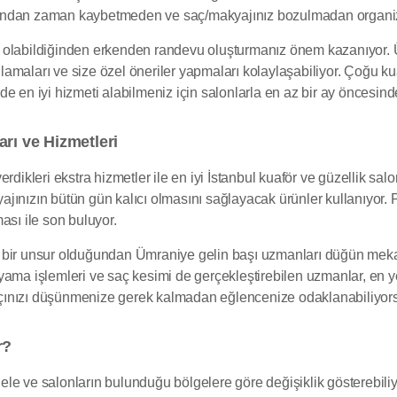
ağından zaman kaybetmeden ve saç/makyajınız bozulmadan organ
 olabildiğinden erkenden randevu oluşturmanız önem kazanıyor.
amaları ve size özel öneriler yapmaları kolaylaşabiliyor. Çoğu k
lerde en iyi hizmeti alabilmeniz için salonlarla en az bir ay önces
rı ve Hizmetleri
rdikleri ekstra hizmetler ile en iyi İstanbul kuaför ve güzellik salo
jınızın bütün gün kalıcı olmasını sağlayacak ürünler kullanıyor. 
ası ile son buluyor.
 bir unsur olduğundan Ümraniye gelin başı uzmanları düğün mekanı
yama işlemleri ve saç kesimi de gerçekleştirebilen uzmanlar, en ye
çınızı düşünmenize gerek kalmadan eğlencenize odaklanabiliyor
r?
modele ve salonların bulunduğu bölgelere göre değişiklik göstereb