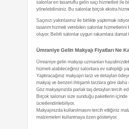
salonlar en tasarruflu gelin saçı hizmetleri il
yönelebilirsiniz. Bu salonlar birçok ekstra hizmet 
Saçınızı yakınlarınız ile birlikte yaptırmak isti
tasarım hizmeti verebilen salonlar hizmetlerini
oluyor. Belirli salonlar uygun rakamlara damat t
Ümraniye Gelin Makyajı Fiyatları Ne K
Ümraniye gelin makyajı uzmanları hayalinizdeki
hizmeti alabileceğiniz salonlara ev sahipliği ya
Yaptıracağınız makyajın tarzı ve detayları öde
makyaj ve benzeri ihtişamlı tarzlara göre daha 
Göz makyajınızda parlak taş detayları tercih e
Birçok salonun size sunduğu paketlerin içinde 
ücretlendirilebiliyor.
Makyajınızda kullanılmasını tercih ettiğiniz mal
malzemeleri kullanmaya özen gösteriyor.