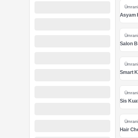
Ümran
Asyam 
Ümran
Salon B
Ümran
Smart K
Ümran
Sis Kua
Ümran
Hair Ch