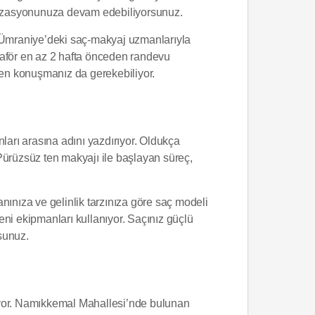
izasyonunuza devam edebiliyorsunuz.
 Ümraniye’deki saç-makyaj uzmanlarıyla
uaför en az 2 hafta önceden randevu
inden konuşmanız da gerekebiliyor.
nları arasına adını yazdırıyor. Oldukça
Pürüzsüz ten makyajı ile başlayan süreç,
nıza ve gelinlik tarzınıza göre saç modeli
ni ekipmanları kullanıyor. Saçınız güçlü
sunuz.
iliyor. Namıkkemal Mahallesi’nde bulunan