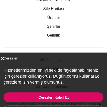
Site Haritası
Ürünler
Şehirler
Gelinlik
Çerezler
Avustralya
Kanada
Hizmetlerimizden en iyi şekilde faydalanabilmeniz
için çerezler kullanıyoruz. Düğün.com'u kullanarak
Almanya
çerezlere izin vermiş olursunuz.
Suudi Arabistan
Çerezleri Kabul Et
© 2007-2026 Düğün.com Tüm hakları saklıdır. Düğün ve