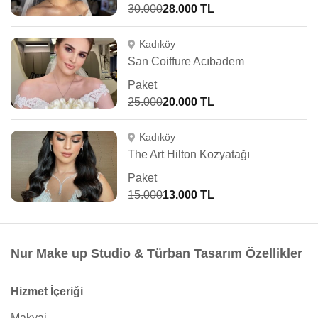
30.000
28.000 TL
Kadıköy
San Coiffure Acıbadem
Paket
25.000
20.000 TL
Kadıköy
The Art Hilton Kozyatağı
Paket
15.000
13.000 TL
Nur Make up Studio & Türban Tasarım Özellikler
Hizmet İçeriği
Makyaj