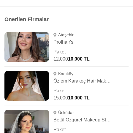
Önerilen Firmalar
Ataşehir
Profhair's
Paket
12.000
10.000 TL
Kadıköy
Özlem Karakoç Hair Make Up Artist
Paket
15.000
10.000 TL
Üsküdar
Betül Özgürel Makeup Studio
Paket