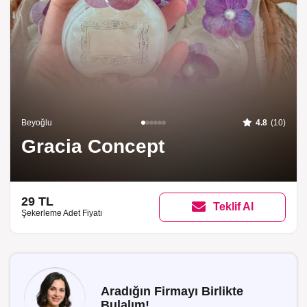
Beyoğlu
4.8
(10)
Gracia Concept
29 TL
Teklif Al
Şekerleme Adet Fiyatı
Aradığın Firmayı Birlikte
Bulalım!