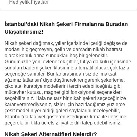
Hediyelik Fiyatları
İstanbul’daki Nikah Şekeri Firmalarına Buradan
Ulaşabilirsiniz!
Nikah şekeri dağıtmak, yıllar içerisinde içeriği değişse de
modası hiç geçmeyen, gelin ve damadın nikah hatırası
olarak konuklarına sundukları hoş bir gelenektir.
Günümüzde yeni evlenecek çiftler, tül ya da kutu içerisinde
sunulan badem şekeri klasiğine alternatif olacak çok fazla
seçeneğe sahipler. Bunlar arasından siz de ‘maksat
ağzımız tatlansın’ diye düşünerek rengarenk şekerleme,
çikolata, kurabiye modellerini tercih edebiliceğiniz gibi
mücevher kutusu, magnet gibi fonksiyonel seçenekleri
seçebilirsiniz. Hala ne tarz bir nikah şekeri seçeceğinize
karar veremediyseniz, sizler için hazırladığımız yüzlerce
çeşit modelin yer aldığı galeri sayfalarını inceleyebilir,
İstanbul’da faaliyet gösteren istediğiniz firma ile iletişime
geçerek, bir tıkla ücretsiz fiyat teklifi talep edebilirsiniz.
Nikah Şekeri Alternatifleri Nelerdir?