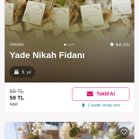
Üsküdar
4.4
(16)
Yade Nikah Fidanı
9. yıl
65 TL
Teklif Al
59 TL
Adet
1 saatte cevap verir