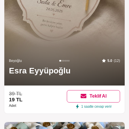
Beyoğlu
5.0
(12)
Esra Eyyüpoğlu
39 TL
Teklif Al
19 TL
Adet
1 saatte cevap verir