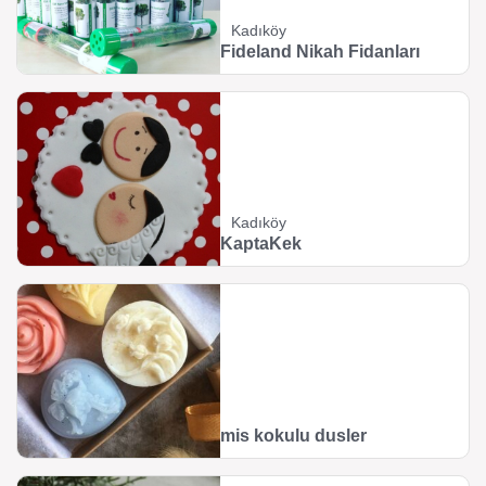
Kadıköy
Fideland Nikah Fidanları
Kadıköy
KaptaKek
mis kokulu dusler