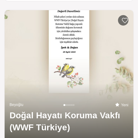
Listeme 
Beyoğlu
Yeni
Doğal Hayatı Koruma Vakfı
(WWF Türkiye)