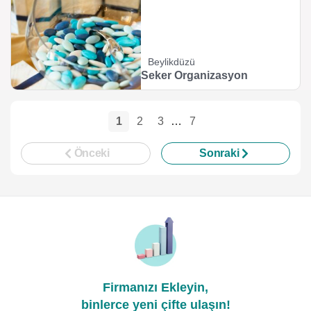
Beylikdüzü
Seker Organizasyon
1
2
3
…
7
Önceki
Sonraki
Firmanızı Ekleyin,
binlerce yeni çifte ulaşın!