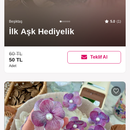
Beşiktaş
5.0
(1)
İlk Aşk Hediyelik
60 TL
Teklif Al
50 TL
Adet