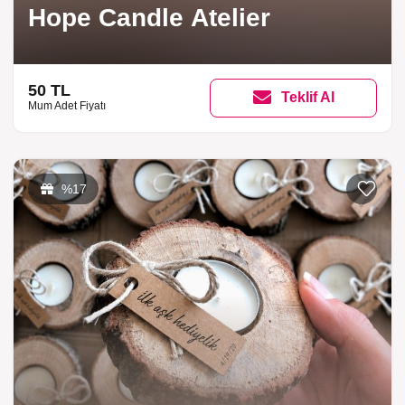
Hope Candle Atelier
50 TL
Teklif Al
Mum Adet Fiyatı
Listeme 
%17