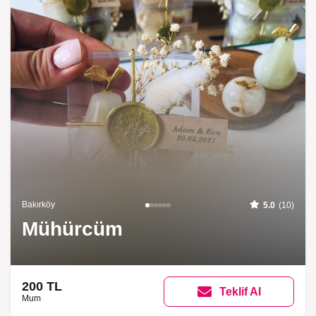
Bakırköy
5.0
(10)
Mühürcüm
200 TL
Teklif Al
Mum