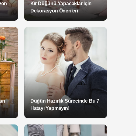
yon
Kır Düğünü Yapacaklar İçin
Dekorasyon Önerileri
şan
Düğün Hazırlık Sürecinde Bu 7
Hatayı Yapmayın!