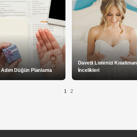
Davetli Listenizi Kısaltman
 Adım Düğün Planlama
İncelikleri
1
2