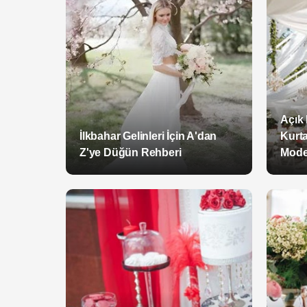
Açık
İlkbahar Gelinleri İçin A'dan
Kurta
Z'ye Düğün Rehberi
Model