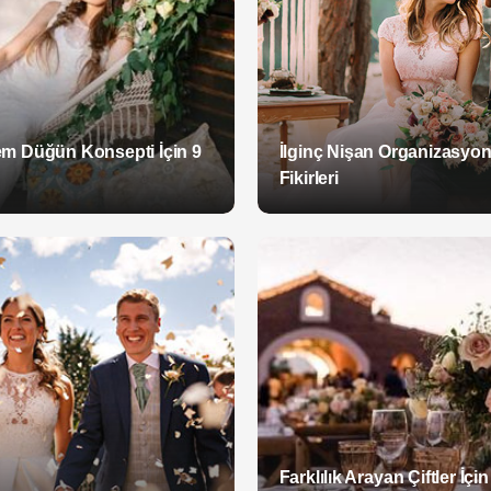
m Düğün Konsepti İçin 9
İlginç Nişan Organizasyo
Fikirleri
Farklılık Arayan Çiftler İçin