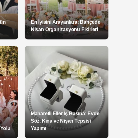
ğün
En İyisini Arayanlara: Bahçede
Nişan Organizasyonu Fikirleri
Maharetli Eller İş Başına: Evde
Söz, Kına ve Nişan Tepsisi
 Yolu
Yapımı