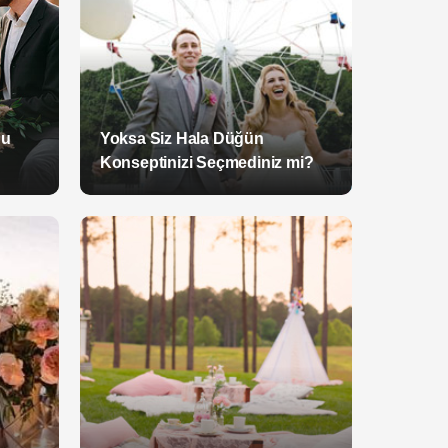
nu
Yoksa Siz Hala Düğün
Konseptinizi Seçmediniz mi?