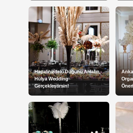
Hayalinizdeki Düğünü Anlatın,
Anka
Hülya Wedding
Orga
Gerçekleştirsin!
Öneri