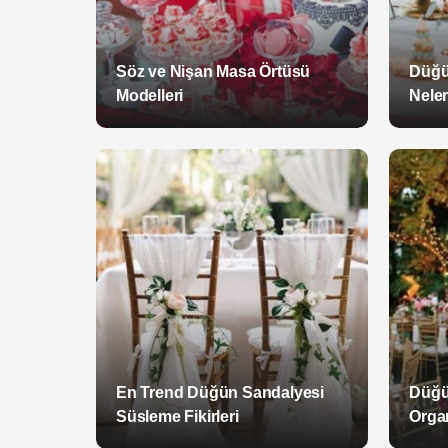
Söz ve Nişan Masa Örtüsü
Düğü
Modelleri
Neler
En Trend Düğün Sandalyesi
Düğü
Süsleme Fikirleri
Orga