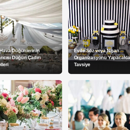
 Hava Düğünlerinin
Evde Söz veya Nişan
rıcısı Düğün Çadırı
Organizasyonu Yapacakla
leri
Tavsiye