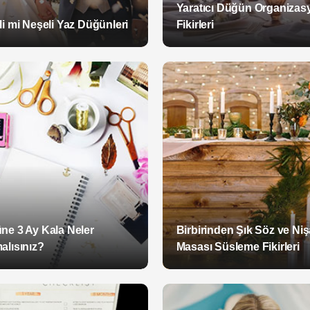
Yaratıcı Düğün Organizas
i mi Neşeli Yaz Düğünleri
Fikirleri
ne 3 Ay Kala Neler
Birbirinden Şık Söz ve Ni
alısınız?
Masası Süsleme Fikirleri