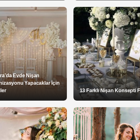
ra’da Evde Nişan
nizasyonu Yapacaklar İçin
ler
13 Farklı Nişan Konsepti F