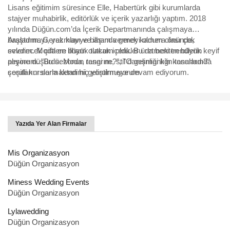
Lisans eğitimim süresince Elle, Habertürk gibi kurumlarda
stajyer muhabirlik, editörlük ve içerik yazarlığı yaptım. 2018
yılında Düğün.com’da İçerik Departmanında çalışmaya
başladım. Gerek klavye başında gerek kamera önünde,
Araştırmayı, yazmayı ve ilham vermeyi oldum olası çok
evlenecek çiftlere ilham olacak içerikler üretmekten büyük keyif
sevdim. Moda en büyük tutkum oldu. Bu da beni trendlerin
alıyorum. "Bu sezonun rengi ne?", "O gelinliği kim tasarladı?"
peşine düşürdü. Moda, tasarım, stil danışmanlığı konularında
sorularını sormaktan hiç yorulmuyorum.
çeşitli kurslarla kendimi geliştirmeye devam ediyorum.
Yazıda Yer Alan Firmalar
Mis Organizasyon
Düğün Organizasyon
Miness Wedding Events
Düğün Organizasyon
Lylawedding
Düğün Organizasyon