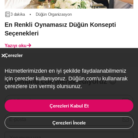
3 dakika
•
Düğün Organizasyon
En Renkli Oynamasız Düğün Konsepti
Seçenekleri
Yazıyı oku
Çerezler
Hizmetlerimizden en iyi şekilde faydalanabilmeniz
için çerezler kullanıyoruz. Düğün.com'u kullanarak
Yorumunu çok merak ediyoruz 😍
çerezlere izin vermiş olursunuz.
Ad Soyad
Çerezleri Kabul Et
E-posta
Çerezleri İncele