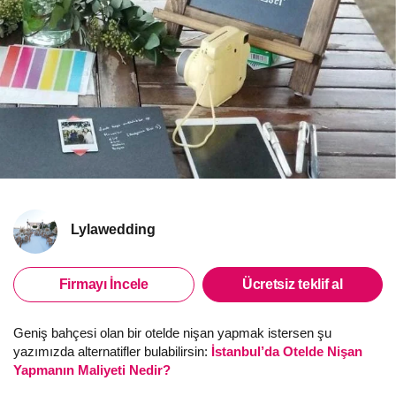
Lylawedding
Firmayı İncele
Ücretsiz teklif al
Geniş bahçesi olan bir otelde nişan yapmak istersen şu
yazımızda alternatifler bulabilirsin:
İstanbul’da Otelde Nişan
Yapmanın Maliyeti Nedir?