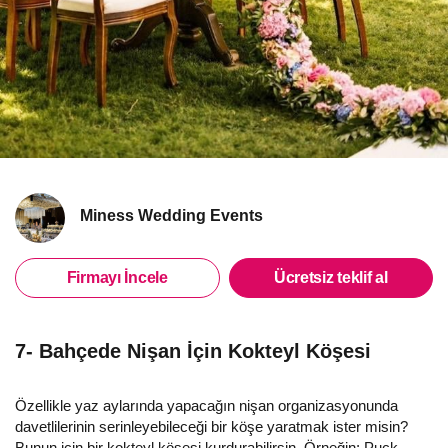
Miness Wedding Events
Firmayı İncele
Ücretsiz teklif al
7- Bahçede Nişan İçin Kokteyl Köşesi
Özellikle yaz aylarında yapacağın nişan organizasyonunda
davetlilerinin serinleyebileceği bir köşe yaratmak ister misin?
Bunun için bir kokteyl köşesi kurdurabilirsin. Örneğin; Puck