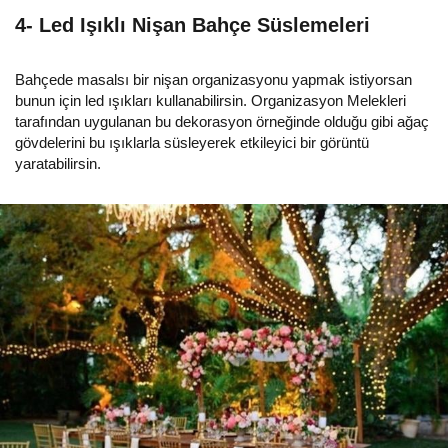
4- Led Işıklı Nişan Bahçe Süslemeleri
Bahçede masalsı bir nişan organizasyonu yapmak istiyorsan
bunun için led ışıkları kullanabilirsin. Organizasyon Melekleri
tarafından uygulanan bu dekorasyon örneğinde olduğu gibi ağaç
gövdelerini bu ışıklarla süsleyerek etkileyici bir görüntü
yaratabilirsin.