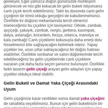
gerekiyor. Eğer yalnızca düğün gününüzde muhteşem
görünecek ve mis gibi kokacak bir gelin buketi istiyorsanız
canlı çiçek tercih edebilirsiniz. Tabii bu durumda canlı gelin
çiçeğinin bir ömrü olduğu gerçeğini de kabullenmelisiniz.
Özellikle kır düğünü mekanlarında tercih etmenizi
önereceğimiz bu çiçekler için tavsiyemiz: Orkide, zambak,
ayçiçeği, şakayık, zambak, nergis, gerbera, kasımpatı,
dalya, aslanağzı, krizantem, frezya, ortanca, manolya ve
kala zambağı! Canlı çiçeklerin kokusuyla daha enerji dolu
hissetmenizi bile sağlayacağını belirtmek isteriz. Yapay
çiçekler ise, uzun yıllar saklayacağınız bir düğün hatırası
olabilirler. Özellikle sonbahar ve salon düğünlerinde tercih
edebileceğiniz bu gelin çiçeklerinde canlı çiçeklere
nazaran çok daha fazla seçim şansınız bulunuyor. Özellikle
farklı tasarım
gelin çiçeği
arayan gelin adayları için yapay
çiçekler oldukça ideal olabilir.
Gelin Buketi ve Damat Yaka Çiçeği Arasındaki
Uyum
Gelin çiçeğinize karar verdikten sonra damat
yaka çiçeğini
de rahatlıkla seçebilirsiniz. Bunun için gelin buketinizin bir