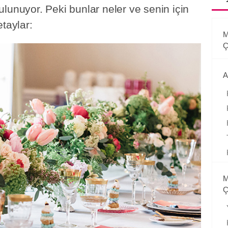
lunuyor. Peki bunlar neler ve senin için
taylar:
M
Ç
A
M
Ç