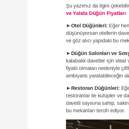
Şu yazımız da ilgini çekebili
ve Yalıda Düğün Fiyatları
►
Otel Düğünleri:
Eğer hem
düşünüyorsan otellerin davet 
ve göz alıcı yapıdaki bu mek
►
Düğün Salonları ve Sos
kalabalık davetler için idea
fiyatlı olmaları nedeniyle çift
ambiyans yaratabileceğin al
►
Restoran Düğünleri:
Eğer
restoranlar ile kulüpler ve d
davetli sayısına sahip, saki
bu mekanları tercih ediyor.