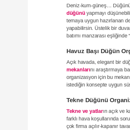
Deniz-kum-güneş… Düğününe 
düğünü
yapmayı düşünebilirs
temaya uygun hazırlanan dek
yapabilirsin. Üstelik bir du
batımı manzarası eşliğinde 
Havuz Başı Düğün Or
Açık havada, elegant bir d
mekanları
nı araştırmaya başl
organizasyon için bu mekanla
istediğin konsepte uygun süs
Tekne Düğünü Organ
Tekne ve yatlar
ın açık ve k
farklı hava koşullarında so
çok firma açılır-kapanır tav