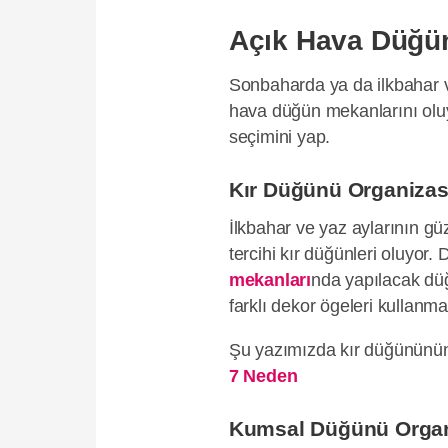
Açık Hava Düğün
Sonbaharda ya da ilkbahar ve
hava düğün mekanlarını oluy
seçimini yap.
Kır Düğünü Organiza
İlkbahar ve yaz aylarının gü
tercihi kır düğünleri oluyor.
mekanları
nda yapılacak düğ
farklı dekor ögeleri kullanm
Şu yazımızda kır düğününün 
7 Neden
Kumsal Düğünü Orga