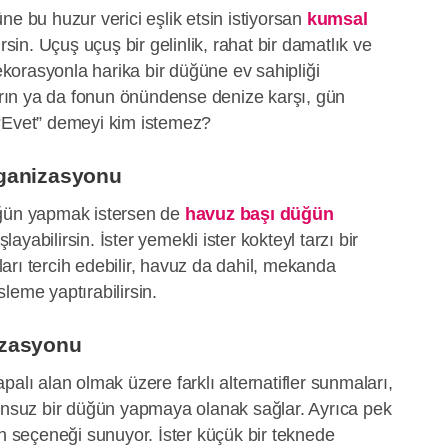
bu huzur verici eşlik etsin istiyorsan
kumsal
in. Uçuş uçuş bir gelinlik, rahat bir damatlık ve
orasyonla harika bir düğüne ev sahipliği
varın ya da fonun önündense denize karşı, gün
“Evet” demeyi kim istemez?
ganizasyonu
üğün yapmak istersen de
havuz başı düğün
ayabilirsin. İster yemekli ister kokteyl tarzı bir
rı tercih edebilir, havuz da dahil, mekanda
leme yaptırabilirsin.
izasyonu
apalı alan olmak üzere farklı alternatifler sunmaları,
runsuz bir düğün yapmaya olanak sağlar. Ayrıca pek
an seçeneği sunuyor. İster küçük bir teknede