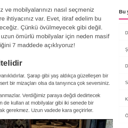
z ve mobilyalarınızı nasıl seçmeniz
Bu 
e ihtiyacınız var. Evet, itiraf edelim bu
eceğiz. Çünkü övülmeyecek gibi değil.
D
ve uzun ömürlü mobilyalar için neden masif
ğini 7 maddede açıklıyoruz!
Ş
telidir
D
ıklıdırlar. Şarap gibi yaş aldıkça güzelleşen bir
S
 sert bir mizaçları olsa da tanıyınca çok seversiniz.
lanmazlar. Verdiğimiz paraya değdi dedirtecek
K
n de kullan at mobilyalar gibi iki senede bir
mak gerekmez. Uzun vadede kara geçirirler.
Ö