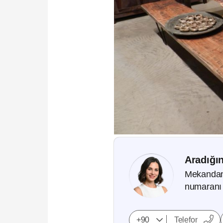
Aradığın
Mekandan, 
numaranı 