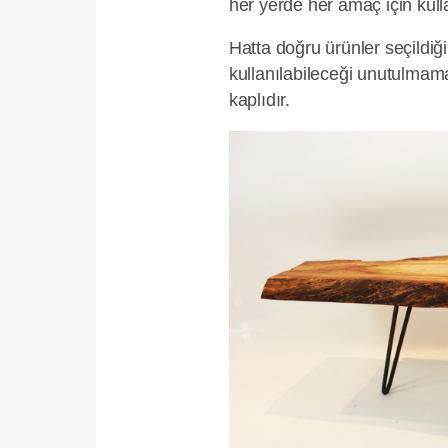
her yerde her amaç için kul
Hatta doğru ürünler seçildiğ
kullanılabileceği unutulmama
kaplıdır.