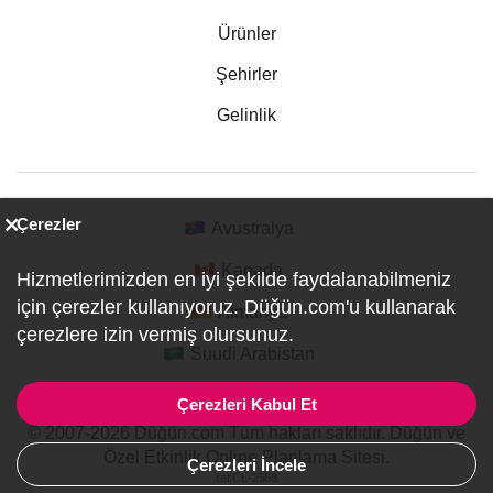
Ürünler
Şehirler
Gelinlik
Çerezler
Avustralya
Kanada
Hizmetlerimizden en iyi şekilde faydalanabilmeniz
için çerezler kullanıyoruz. Düğün.com'u kullanarak
Almanya
çerezlere izin vermiş olursunuz.
Suudi Arabistan
Çerezleri Kabul Et
© 2007-2026 Düğün.com Tüm hakları saklıdır. Düğün ve
Özel Etkinlik Online Planlama Sitesi.
Çerezleri İncele
ref:CL-2568