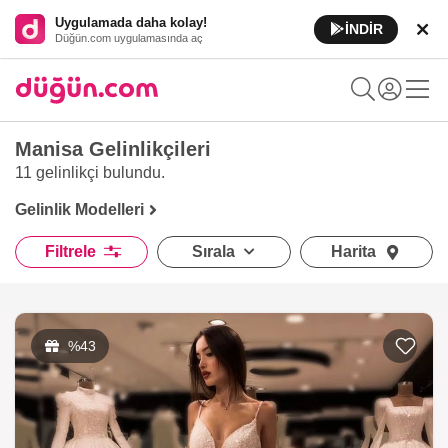
Uygulamada daha kolay!
İNDİR
Düğün.com uygulamasında aç
Manisa Gelinlikçileri
11 gelinlikçi
bulundu.
Gelinlik Modelleri
Filtrele
Sırala
Harita
%43