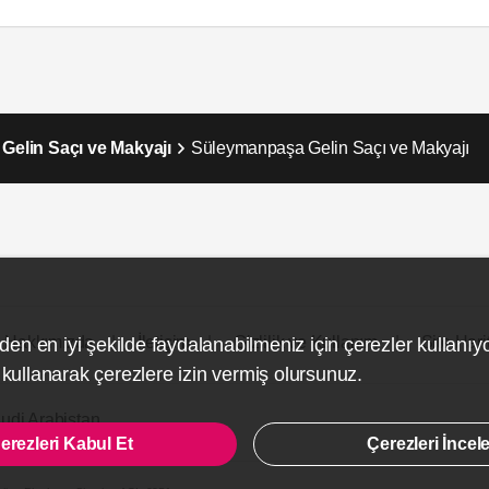
 Gelin Saçı ve Makyajı
Süleymanpaşa Gelin Saçı ve Makyajı
Hakkımızda
İletişim
Gizlilik ve Kullanım
Site Hari
den en iyi şekilde faydalanabilmeniz için çerezler kullanıy
ullanarak çerezlere izin vermiş olursunuz.
udi Arabistan
erezleri Kabul Et
Çerezleri İncel