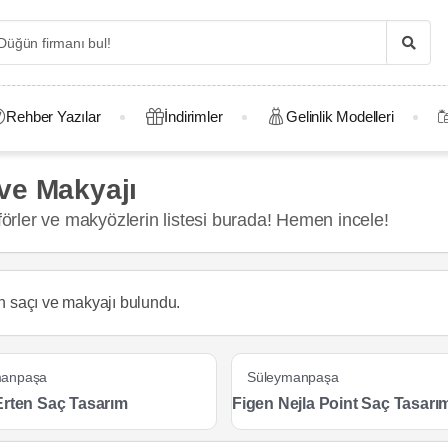
Rehber Yazılar
İndirimler
Gelinlik Modelleri
ve Makyajı
rler ve makyözlerin listesi burada! Hemen incele!
in saçı ve makyajı
bulundu.
manpaşa
Süleymanpaşa
Erten Saç Tasarım
Figen Nejla Point Saç Tasarı