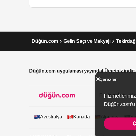
Düğün.com
Gelin Saçı ve Makyajı
Tekirdağ
Düğün.com uygulaması yayında! Ücretsiz indir:
Çerezler
Firmalar İçin
Hizmetlerimiz
Düğün.com'u k
Avustralya
Kanada
Almanya
Su
Ç