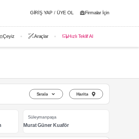
GIRIŞ YAP
/
ÜYE OL
Firmalar İçin
Çeyiz
Araçlar
Hızlı Teklif Al
Sırala
Harita
Süleymanpaşa
m
Murat Güner Kuaför