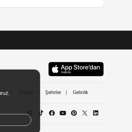
tası
Ürünler
Şehirler
Gelinlik
oruz.
e