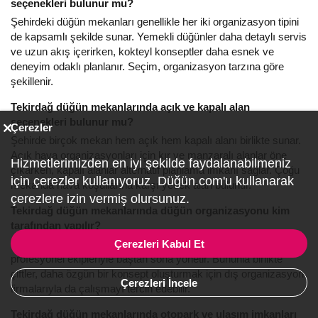
seçenekleri bulunur mu?
Şehirdeki düğün mekanları genellikle her iki organizasyon tipini
de kapsamlı şekilde sunar. Yemekli düğünler daha detaylı servis
ve uzun akış içerirken, kokteyl konseptler daha esnek ve
deneyim odaklı planlanır. Seçim, organizasyon tarzına göre
şekillenir.
Tekirdağ düğün mekanlarında açık ve kapalı alan
seçenekleri bulunur mu?
Çerezler
Şehirde birçok mekan hem açık hem kapalı alanı birlikte sunar.
Açık hava organizasyonları için kır ve manzaralı alanlar öne
Hizmetlerimizden en iyi şekilde faydalanabilmeniz
çıkarken, kapalı alanlar alternatif planlama imkanı sağlar. Çoğu
için çerezler kullanıyoruz. Düğün.com'u kullanarak
mekanda hava koşullarına karşı yedek alan bulunur.
çerezlere izin vermiş olursunuz.
Tekirdağ düğün mekanlarında düğün organizasyonu kim
tarafından yapılır?
Çerezleri Kabul Et
Şehirdeki mekanlar genellikle organizasyon sürecini kendi
profesyonel ekipleriyle baştan sona yönetir. Bununla birlikte
çiftler, daha özgün bir konsept oluşturmak için dış organizasyon
Çerezleri İncele
firmalarıyla da çalışmayı tercih edebilir.
Tekirdağ düğün mekanlarında otopark ve ulaşım imkanları