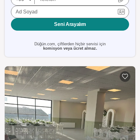
Ad Soyad
Seni Arayalım
Düğün.com, çiftlerden hiçbir servisi için
komisyon veya ücret almaz.