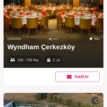
Çerkezköy
Yeni
Wyndham Çerkezköy
100 - 700 Kişi
2. yıl
Teklif Al
Listeme 