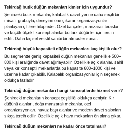
Tekirdağ butik düğün mekanları kimler için uygundur?
Şehirdeki butik mekanlar, kalabalık davet yerine daha seçili bir
misafir grubuyla, deneyimi öne çıkaran organizasyonlar
planlayan çiftlere hitap eder. Özel bahçeler, manzaralı teraslar
ve küçük ölçekli konsept alanlar bu tarz düğünler için tercih
edilir. Daha kişisel ve stil sahibi bir atmosfer sunar.
Tekirdağ büyük kapasiteli düğün mekanları kaç kişilik olur?
Bu segmentte geniş kapasiteli düğün mekanları genellikle 500–
800 kişi aralığında davet ağırlayabilir. Özellikle açık alanlar, sahil
veya kır konseptli mekanlarda bu kapasite 800–1000 kişi ve
üzerine kadar çıkabilir. Kalabalık organizasyonlar için seçenek
oldukça fazladır.
Tekirdağ düğün mekanları hangi konseptlerde hizmet verir?
Şehirdeki mekanların konsept çeşitliliği oldukça geniştir. Kır
düğünü alanları, doğa manzaralı mekanlar, otel
organizasyonları, havuz başı alanlar ve modern davet salonları
sıkça tercih edilir. Özellikle açık hava mekanları ön plana çıkar.
Tekirdağ düğün mekanları ne kadar önce tutulmalı?