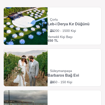
Çorlu
Leb-i Derya Kır Düğünü
200 - 1500 Kişi
Yemekli Kişi Başı
650 TL
Süleymanpaşa
Barbaros Bağ Evi
50 - 150 Kişi