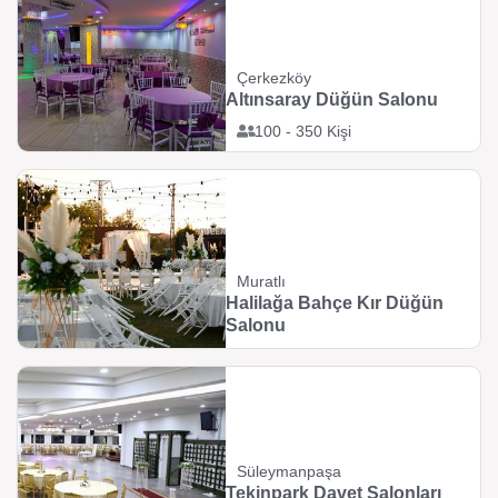
Çerkezköy
Altınsaray Düğün Salonu
100 - 350 Kişi
Muratlı
Halilağa Bahçe Kır Düğün
Salonu
Süleymanpaşa
Tekinpark Davet Salonları