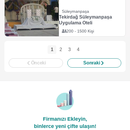
Süleymanpaşa
Tekirdağ Süleymanpaşa
Uygulama Oteli
200 - 1500 Kişi
1
2
3
4
Önceki
Sonraki
Firmanızı Ekleyin,
binlerce yeni çifte ulaşın!