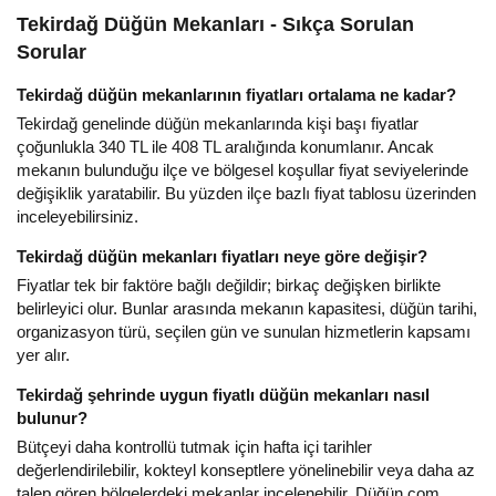
Tekirdağ Düğün Mekanları - Sıkça Sorulan
Sorular
Tekirdağ düğün mekanlarının fiyatları ortalama ne kadar?
Tekirdağ genelinde düğün mekanlarında kişi başı fiyatlar
çoğunlukla 340 TL ile 408 TL aralığında konumlanır. Ancak
mekanın bulunduğu ilçe ve bölgesel koşullar fiyat seviyelerinde
değişiklik yaratabilir. Bu yüzden
ilçe bazlı fiyat tablosu
üzerinden
inceleyebilirsiniz.
Tekirdağ düğün mekanları fiyatları neye göre değişir?
Fiyatlar tek bir faktöre bağlı değildir; birkaç değişken birlikte
belirleyici olur. Bunlar arasında mekanın kapasitesi, düğün tarihi,
organizasyon türü, seçilen gün ve sunulan hizmetlerin kapsamı
yer alır.
Tekirdağ şehrinde uygun fiyatlı düğün mekanları nasıl
bulunur?
Bütçeyi daha kontrollü tutmak için hafta içi tarihler
değerlendirilebilir, kokteyl konseptlere yönelinebilir veya daha az
talep gören bölgelerdeki mekanlar incelenebilir. Düğün.com