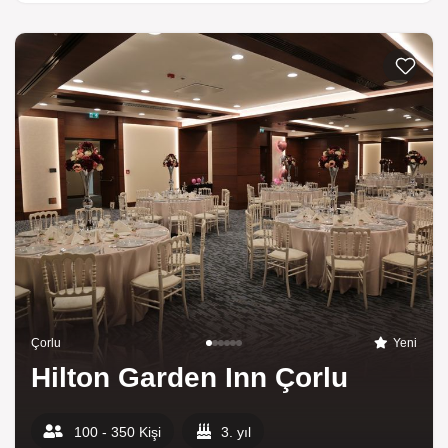
Listeme 
Çorlu
Yeni
Hilton Garden Inn Çorlu
100 - 350 Kişi
3. yıl