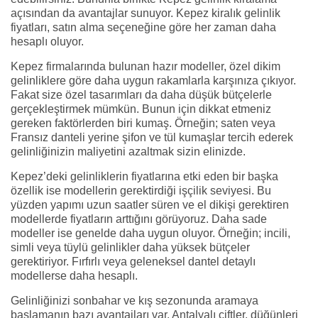
açısından da avantajlar sunuyor. Kepez kiralık gelinlik
fiyatları, satın alma seçeneğine göre her zaman daha
hesaplı oluyor.
Kepez firmalarında bulunan hazır modeller, özel dikim
gelinliklere göre daha uygun rakamlarla karşınıza çıkıyor.
Fakat size özel tasarımları da daha düşük bütçelerle
gerçekleştirmek mümkün. Bunun için dikkat etmeniz
gereken faktörlerden biri kumaş. Örneğin; saten veya
Fransız danteli yerine şifon ve tül kumaşlar tercih ederek
gelinliğinizin maliyetini azaltmak sizin elinizde.
Kepez’deki gelinliklerin fiyatlarına etki eden bir başka
özellik ise modellerin gerektirdiği işçilik seviyesi. Bu
yüzden yapımı uzun saatler süren ve el dikişi gerektiren
modellerde fiyatların arttığını görüyoruz. Daha sade
modeller ise genelde daha uygun oluyor. Örneğin; incili,
simli veya tüylü gelinlikler daha yüksek bütçeler
gerektiriyor. Fırfırlı veya geleneksel dantel detaylı
modellerse daha hesaplı.
Gelinliğinizi sonbahar ve kış sezonunda aramaya
başlamanın bazı avantajları var. Antalyalı çiftler, düğünleri