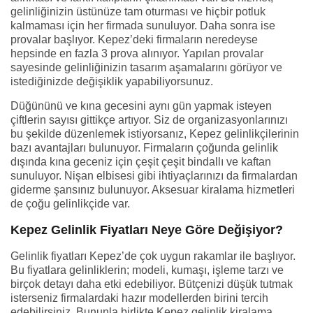
gelinliğinizin üstünüze tam oturması ve hiçbir potluk
kalmaması için her firmada sunuluyor. Daha sonra ise
provalar başlıyor. Kepez’deki firmaların neredeyse
hepsinde en fazla 3 prova alınıyor. Yapılan provalar
sayesinde gelinliğinizin tasarım aşamalarını görüyor ve
istediğinizde değişiklik yapabiliyorsunuz.
Düğününü ve kına gecesini aynı gün yapmak isteyen
çiftlerin sayısı gittikçe artıyor. Siz de organizasyonlarınızı
bu şekilde düzenlemek istiyorsanız, Kepez gelinlikçilerinin
bazı avantajları bulunuyor. Firmaların çoğunda gelinlik
dışında kına geceniz için çeşit çeşit bindallı ve kaftan
sunuluyor. Nişan elbisesi gibi ihtiyaçlarınızı da firmalardan
giderme şansınız bulunuyor. Aksesuar kiralama hizmetleri
de çoğu gelinlikçide var.
Kepez Gelinlik Fiyatları Neye Göre Değişiyor?
Gelinlik fiyatları Kepez’de çok uygun rakamlar ile başlıyor.
Bu fiyatlara gelinliklerin; modeli, kumaşı, işleme tarzı ve
birçok detayı daha etki edebiliyor. Bütçenizi düşük tutmak
isterseniz firmalardaki hazır modellerden birini tercih
edebilirsiniz. Bununla birlikte Kepez gelinlik kiralama