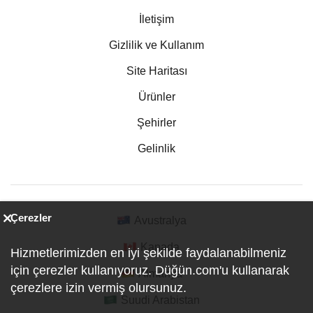
İletişim
Gizlilik ve Kullanım
Site Haritası
Ürünler
Şehirler
Gelinlik
Çerezler
Avustralya
Kanada
Hizmetlerimizden en iyi şekilde faydalanabilmeniz
için çerezler kullanıyoruz. Düğün.com'u kullanarak
Almanya
çerezlere izin vermiş olursunuz.
Suudi Arabistan