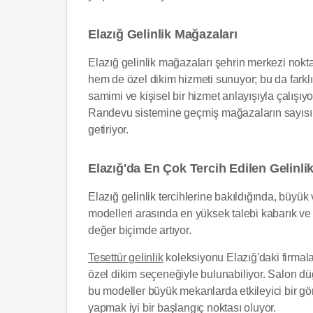
Elazığ Gelinlik Mağazaları
Elazığ gelinlik mağazaları şehrin merkezi nokt
hem de özel dikim hizmeti sunuyor; bu da farklı b
samimi ve kişisel bir hizmet anlayışıyla çalışıy
Randevu sistemine geçmiş mağazaların sayısı g
getiriyor.
Elazığ'da En Çok Tercih Edilen Gelinli
Elazığ gelinlik tercihlerine bakıldığında, büyük 
modelleri arasında en yüksek talebi kabarık ve 
değer biçimde artıyor.
Tesettür gelinlik
koleksiyonu Elazığ'daki firmala
özel dikim seçeneğiyle bulunabiliyor. Salon düğ
bu modeller büyük mekanlarda etkileyici bir gör
yapmak iyi bir başlangıç noktası oluyor.