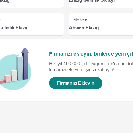
lazığ
Elazığ Gelinlik Sarayı
z
Merkez
elinlik Elazığ
Ahwen Elazığ
Firmanızı ekleyin, binlerce yeni çif
Her yıl 400.000 çift, Düğün.com'da bulduk
firmanızı ekleyin, işinizi katlayın!
Firmanızı Ekleyin