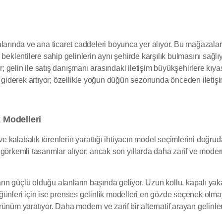
alarında ve ana ticaret caddeleri boyunca yer alıyor. Bu mağazala
eklentilere sahip gelinlerin aynı şehirde karşılık bulmasını sağlıyo
or; gelin ile satış danışmanı arasındaki iletişim büyükşehirlere kıy
iderek artıyor; özellikle yoğun düğün sezonunda önceden iletiş
k Modelleri
ve kalabalık törenlerin yarattığı ihtiyacın model seçimlerini doğrud
görkemli tasarımlar alıyor; ancak son yıllarda daha zarif ve moder
rın güçlü olduğu alanların başında geliyor. Uzun kollu, kapalı y
ünleri için ise
prenses gelinlik modelleri
en gözde seçenek olmayı 
ünüm yaratıyor. Daha modern ve zarif bir alternatif arayan gelinle