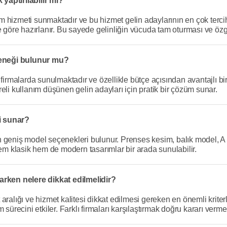
 yaptırılabilir mi?
kim hizmeti sunmaktadır ve bu hizmet gelin adaylarının en çok tercih
e göre hazırlanır. Bu sayede gelinliğin vücuda tam oturması ve öz
eçeneği bulunur mu?
irmalarda sunulmaktadır ve özellikle bütçe açısından avantajlı bir a
eli kullanım düşünen gelin adayları için pratik bir çözüm sunar.
ni sunar?
den geniş model seçenekleri bulunur. Prenses kesim, balık model, A
hem klasik hem de modern tasarımlar bir arada sunulabilir.
arken nelere dikkat edilmelidir?
at aralığı ve hizmet kalitesi dikkat edilmesi gereken en önemli krite
sürecini etkiler. Farklı firmaları karşılaştırmak doğru kararı vermeyi