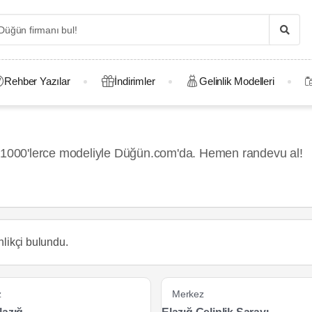
Rehber Yazılar
İndirimler
Gelinlik Modelleri
, 1000'lerce modeliyle Düğün.com'da. Hemen randevu al!
nlikçi
bulundu.
z
Merkez