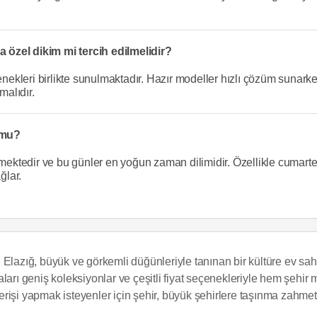
sa özel dikim mi tercih edilmelidir?
enekleri birlikte sunulmaktadır. Hazır modeller hızlı çözüm sunark
malıdır.
r mu?
rmektedir ve bu günler en yoğun zaman dilimidir. Özellikle cumartes
ğlar.
Elazığ, büyük ve görkemli düğünleriyle tanınan bir kültüre ev sahi
aları geniş koleksiyonlar ve çeşitli fiyat seçenekleriyle hem şehi
şverişi yapmak isteyenler için şehir, büyük şehirlere taşınma zahmet