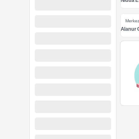
Nidua E
Merke
Alanur G