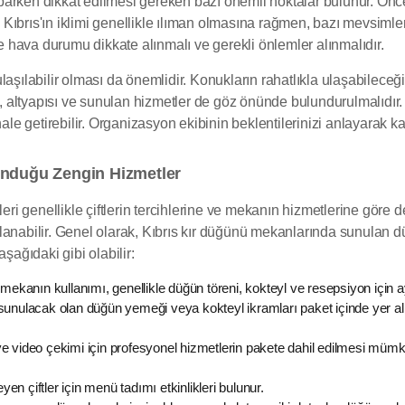
arken dikkat edilmesi gereken bazı önemli noktalar bulunur. Öncel
ıbrıs'ın iklimi genellikle ılıman olmasına rağmen, bazı mevsimlerde
hava durumu dikkate alınmalı ve gerekli önlemler alınmalıdır.
laşılabilir olması da önemlidir. Konukların rahatlıkla ulaşabilece
 altyapısı ve sunulan hizmetler de göz önünde bulundurulmalıdır.
 getirebilir. Organizasyon ekibinin beklentilerinizi anlayarak kar
unduğu Zengin Hizmetler
ri genellikle çiftlerin tercihlerine ve mekanın hizmetlerine göre deği
lanabilir. Genel olarak, Kıbrıs kır düğünü mekanlarında sunulan dü
şağıdaki gibi olabilir:
 mekanın kullanımı, genellikle düğün töreni, kokteyl ve resepsiyon için ay
e sunulacak olan düğün yemeği veya kokteyl ikramları paket içinde yer a
 video çekimi için profesyonel hizmetlerin pakete dahil edilmesi müm
 çiftler için menü tadımı etkinlikleri bulunur.