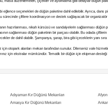
masa düzenlemeleri, çiçekler ve aydınlatma gibi detaylar düğün paketi i
 eğlence seçenekleri de düğün paketine dahil edilebilir. Ayrıca, dans pist
sürecinde çiftlere koordinasyon ve destek sağlayacak bir organizatör 
lanın hazırlanması, nikah kürsüsü ve sandalyelerin sağlanması düğün pake
odasının sağlanması düğün paketinin bir parçası olabilir. Bu odada çiftleri
ekler de dahil olabilir. Şampanya, şarap, bira gibi içeceklerin yanı sır
ız için otopark alanları mekan tarafından sunulur. Dilerseniz vale hizmeti
rınız için ekstralar mümkündür. Tematik bir düğün için ekipman desteği
Adıyaman Kır Düğünü Mekanları
Afyon
Amasya Kır Düğünü Mekanları
Ankar