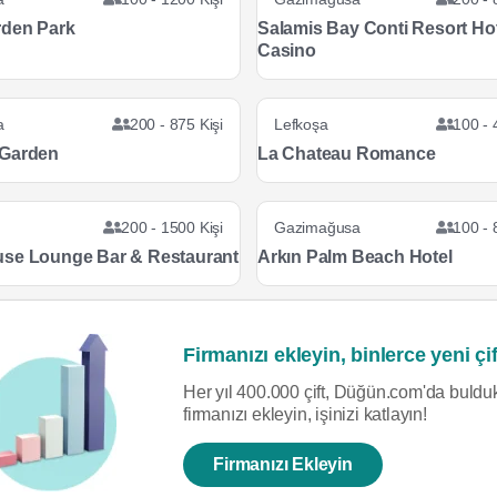
den Park
Salamis Bay Conti Resort Ho
Casino
a
200 - 875 Kişi
Lefkoşa
100 - 
 Garden
La Chateau Romance
200 - 1500 Kişi
Gazimağusa
100 - 
se Lounge Bar & Restaurant
Arkın Palm Beach Hotel
Firmanızı ekleyin, binlerce yeni çif
Her yıl 400.000 çift, Düğün.com'da bulduk
firmanızı ekleyin, işinizi katlayın!
Firmanızı Ekleyin