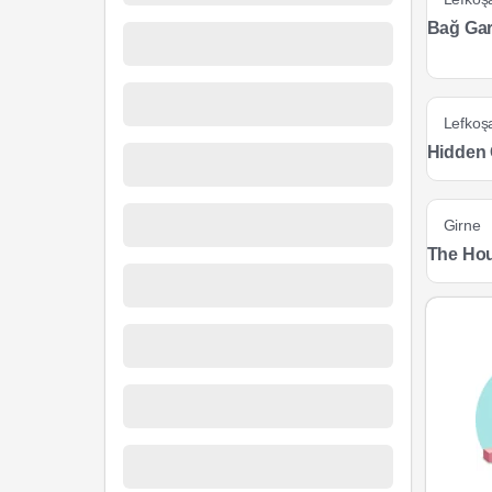
Bağ Gar
Lefkoş
Hidden
Girne
The Hou