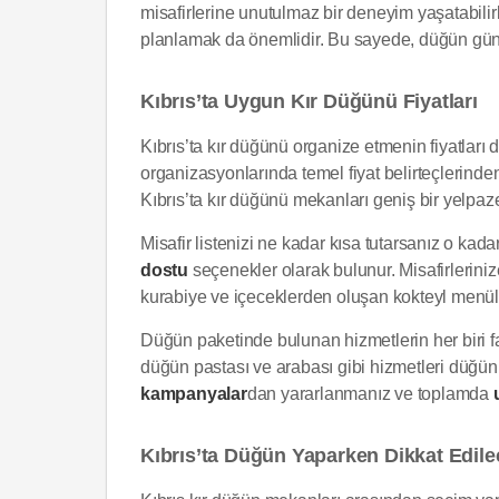
misafirlerine unutulmaz bir deneyim yaşatabili
planlamak da önemlidir. Bu sayede, düğün günü s
Kıbrıs’ta Uygun Kır Düğünü Fiyatları
Kıbrıs’ta kır düğünü organize etmenin fiyatları 
organizasyonlarında temel fiyat belirteçlerinden 
Kıbrıs’ta kır düğünü mekanları geniş bir yelpa
Misafir listenizi ne kadar kısa tutarsanız o kada
dostu
seçenekler olarak bulunur. Misafirleriniz
kurabiye ve içeceklerden oluşan kokteyl menül
Düğün paketinde bulunan hizmetlerin her biri fa
düğün pastası ve arabası gibi hizmetleri düğün p
kampanyalar
dan yararlanmanız ve toplamda
Kıbrıs’ta Düğün Yaparken Dikkat Edile