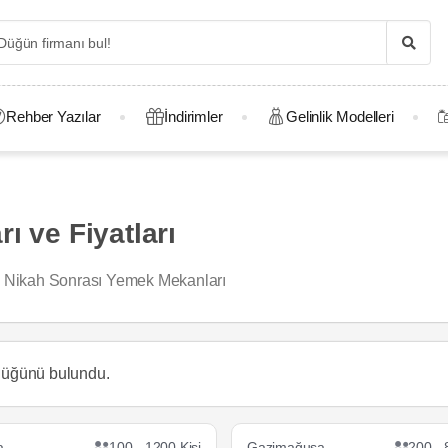
Rehber Yazılar
İndirimler
Gelinlik Modelleri
ı ve Fiyatları
Nikah Sonrası Yemek Mekanları
 düğünü
bulundu.
a
100 - 1200 Kişi
Gazimağusa
200 - 