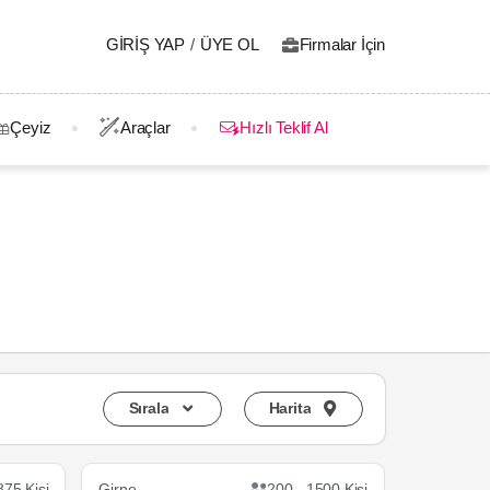
GIRIŞ YAP
/
ÜYE OL
Firmalar İçin
Çeyiz
Araçlar
Hızlı Teklif Al
Sırala
Harita
875 Kişi
Girne
200 - 1500 Kişi