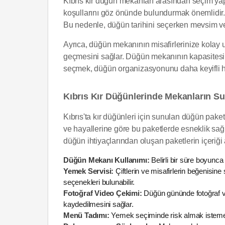
Kıbrıs kır düğün mekanları arasından seçim yap
koşullarını göz önünde bulundurmak önemlidir. K
Bu nedenle, düğün tarihini seçerken mevsim ve 
Ayrıca, düğün mekanının misafirlerinize kolay u
geçmesini sağlar. Düğün mekanının kapasitesi,
seçmek, düğün organizasyonunu daha keyifli hale
Kıbrıs Kır Düğünlerinde Mekanların S
Kıbrıs'ta kır düğünleri için sunulan düğün paketle
ve hayallerine göre bu paketlerde esneklik sağ
düğün ihtiyaçlarından oluşan paketlerin içeriği a
Düğün Mekanı Kullanımı:
Belirli bir süre boyunca
Yemek Servisi:
Çiftlerin ve misafirlerin beğenisin
seçenekleri bulunabilir.
Fotoğraf Video Çekimi:
Düğün gününde fotoğraf ve
kaydedilmesini sağlar.
Menü Tadımı:
Yemek seçiminde risk almak istemeyen