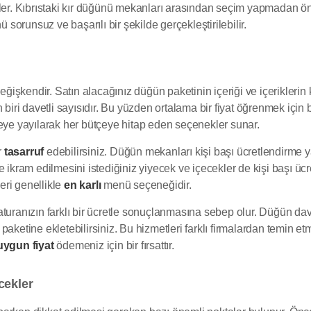
rler. Kıbrıstaki kır düğünü mekanları arasından seçim yapmadan ö
orunsuz ve başarılı bir şekilde gerçekleştirilebilir.
değişkendir. Satın alacağınız düğün paketinin içeriği ve içeriklerin
biri davetli sayısıdır. Bu yüzden ortalama bir fiyat öğrenmek için b
zeye yayılarak her bütçeye hitap eden seçenekler sunar.
r
tasarruf
edebilirsiniz. Düğün mekanları kişi başı ücretlendirme y
e ikram edilmesini istediğiniz yiyecek ve içecekler de kişi başı üc
eri genellikle
en karlı
menü seçeneğidir.
turanızın farklı bir ücretle sonuçlanmasına sebep olur. Düğün dave
aketine ekletebilirsiniz. Bu hizmetleri farklı firmalardan temin et
uygun fiyat
ödemeniz için bir fırsattır.
cekler