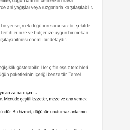
ikle, düğün tarihini belirlerken hava
 ani yağışlar veya rüzgarlarla karşılaşılabilir.
ği bir yer seçmek düğünün sorunsuz bir şekilde
 Tercihlerinize ve bütçenize uygun bir mekan
şılayabilmesi önemli bir detaydır.
şiklik gösterebilir. Her çiftin eşsiz tercihleri
ğün paketlerinin içeriği benzerdir. Temel
rılan zamanı içerir..
lır. Menüde çeşitli lezzetler, meze ve ana yemek
kündür. Bu hizmet, düğünün unutulmaz anlarının