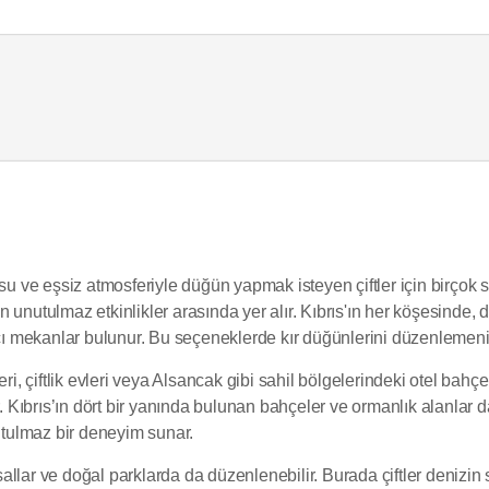
usu ve eşsiz atmosferiyle düğün yapmak isteyen çiftler için birçok 
unutulmaz etkinlikler arasında yer alır. Kıbrıs'ın her köşesinde, d
pıcı mekanlar bulunur. Bu seçeneklerde kır düğünlerini düzenleme
ri, çiftlik evleri veya Alsancak gibi sahil bölgelerindeki otel bahçe
. Kıbrıs’ın dört bir yanında bulunan bahçeler ve ormanlık alanlar da
nutulmaz bir deneyim sunar.
llar ve doğal parklarda da düzenlenebilir. Burada çiftler denizin s