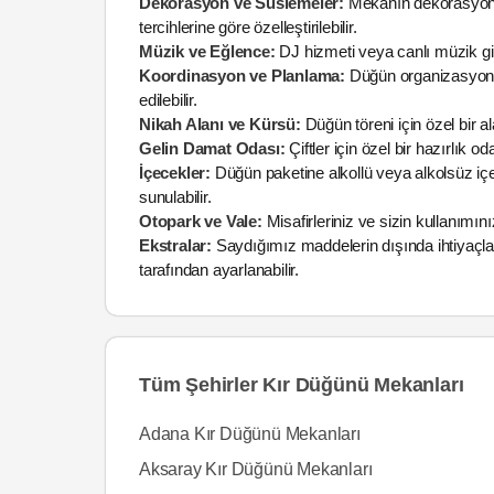
Dekorasyon ve Süslemeler:
Mekanın dekorasyonu, 
tercihlerine göre özelleştirilebilir.
Müzik ve Eğlence:
DJ hizmeti veya canlı müzik gibi
Koordinasyon ve Planlama:
Düğün organizasyonu 
edilebilir.
Nikah Alanı ve Kürsü:
Düğün töreni için özel bir a
Gelin Damat Odası:
Çiftler için özel bir hazırlık 
İçecekler:
Düğün paketine alkollü veya alkolsüz içec
sunulabilir.
Otopark ve Vale:
Misafirleriniz ve sizin kullanımın
Ekstralar:
Saydığımız maddelerin dışında ihtiyaçla
tarafından ayarlanabilir.
Tüm Şehirler Kır Düğünü Mekanları
Adana Kır Düğünü Mekanları
Aksaray Kır Düğünü Mekanları