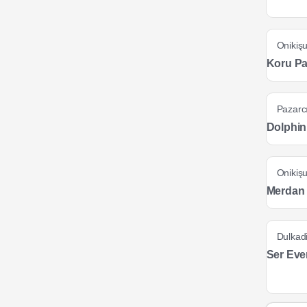
Onikiş
Koru Pa
Pazarc
Dolphin
Onikiş
Merdan 
Dulkad
Ser Eve