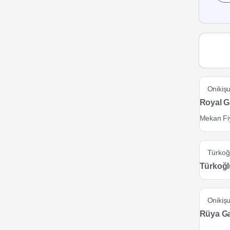
Onikiş
Royal G
Mekan Fiy
Türkoğ
Türkoğl
Onikiş
Rüya Ga