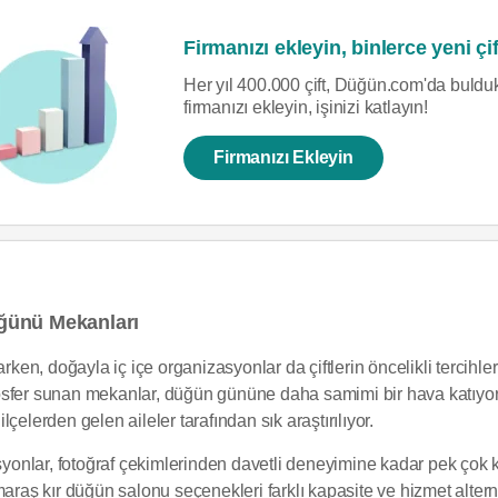
Firmanızı ekleyin, binlerce yeni çif
Her yıl 400.000 çift, Düğün.com'da bulduk
firmanızı ekleyin, işinizi katlayın!
Firmanızı Ekleyin
ğünü Mekanları
rken, doğayla iç içe organizasyonlar da çiftlerin öncelikli tercihle
osfer sunan mekanlar, düğün gününe daha samimi bir hava katıyor
çelerden gelen aileler tarafından sık araştırılıyor.
asyonlar, fotoğraf çekimlerinden davetli deneyimine kadar pek çok 
araş kır düğün salonu seçenekleri farklı kapasite ve hizmet alternat