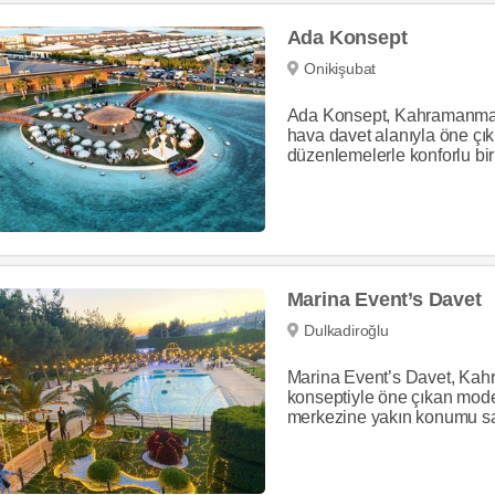
Ada Konsept
Onikişubat
Ada Konsept, Kahramanmara
hava davet alanıyla öne çı
düzenlemelerle konforlu bir 
Marina Event’s Davet
Dulkadiroğlu
Marina Event’s Davet, Kah
konseptiyle öne çıkan moder
merkezine yakın konumu say