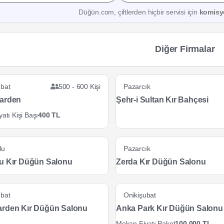
Düğün.com, çiftlerden hiçbir servisi için
komisy
Diğer Firmalar
ubat
500 - 600 Kişi
Pazarcık
arden
Şehr-i Sultan Kır Bahçesi
atı Kişi Başı
400 TL
lu
Pazarcık
u Kır Düğün Salonu
Zerda Kır Düğün Salonu
ubat
Onikişubat
rden Kır Düğün Salonu
Anka Park Kır Düğün Salonu
Mekan Fiyatı Paket
100.000 TL