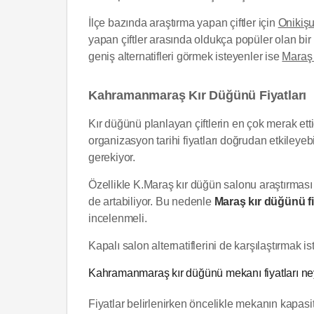
İlçe bazında araştırma yapan çiftler için
Onikişu
yapan çiftler arasında oldukça popüler olan bi
geniş alternatifleri görmek isteyenler ise
Maraş
Kahramanmaraş Kır Düğünü Fiyatları
Kır düğünü planlayan çiftlerin en çok merak ett
organizasyon tarihi fiyatları doğrudan etkileyeb
gerekiyor.
Özellikle K.Maraş kır düğün salonu araştırması y
de artabiliyor. Bu nedenle
Maraş kır düğünü fi
incelenmeli.
Kapalı salon alternatiflerini de karşılaştırmak ist
Kahramanmaraş kır düğünü mekanı fiyatları ney
Fiyatlar belirlenirken öncelikle mekanın kapas