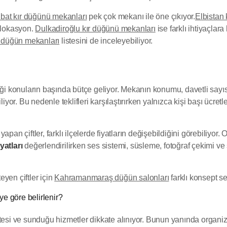
bat kır düğünü mekanları
pek çok mekanı ile öne çıkıyor.
Elbistan
r lokasyon.
Dulkadiroğlu kır düğünü mekanları
ise farklı ihtiyaçlar
 düğün mekanları
listesini de inceleyebiliyor.
iği konuların başında bütçe geliyor. Mekanın konumu, davetli sayı
iliyor. Bu nedenle teklifleri karşılaştırırken yalnızca kişi başı üc
apan çiftler, farklı ilçelerde fiyatların değişebildiğini görebiliy
yatları
değerlendirilirken ses sistemi, süsleme, fotoğraf çekimi ve s
eyen çiftler için
Kahramanmaraş düğün salonları
farklı konsept se
e göre belirlenir?
itesi ve sunduğu hizmetler dikkate alınıyor. Bunun yanında organi