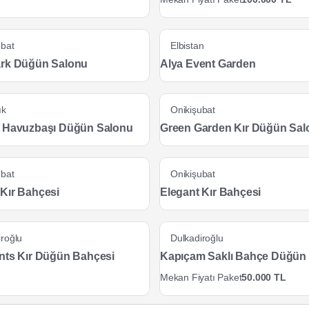
ubat
Elbistan
rk Düğün Salonu
Alya Event Garden
ık
Onikişubat
 Havuzbaşı Düğün Salonu
Green Garden Kır Düğün Sal
ubat
Onikişubat
Kır Bahçesi
Elegant Kır Bahçesi
iroğlu
Dulkadiroğlu
nts Kır Düğün Bahçesi
Kapıçam Saklı Bahçe Düğün
Mekan Fiyatı Paket
50.000 TL