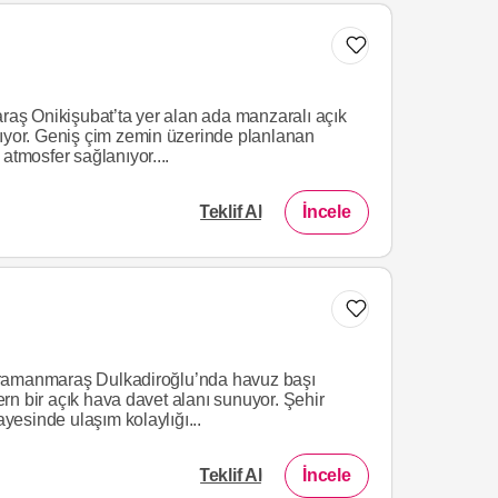
ş Onikişubat’ta yer alan ada manzaralı açık
kıyor. Geniş çim zemin üzerinde planlanan
atmosfer sağlanıyor....
Teklif Al
İncele
Listeme Ekle
ramanmaraş Dulkadiroğlu’nda havuz başı
n bir açık hava davet alanı sunuyor. Şehir
esinde ulaşım kolaylığı...
Teklif Al
İncele