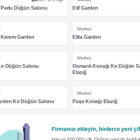
 Parkı Düğün Salonu
Elif Garden
z
Merkez
 Kerem Garden
Elita Garden
z
Merkez
ır Düğün Salonu
Osmanlı Konağı Kır Düğün S
Elazığ
z
Merkez
rden Kır Düğün Salonu
Paşa Konağı Elazığ
Firmanızı ekleyin, binlerce yeni çif
Her yıl 400.000 çift, Düğün.com'da bulduk