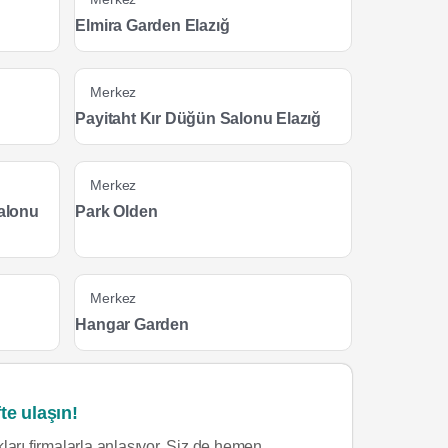
Elmira Garden Elazığ
Merkez
Payitaht Kır Düğün Salonu Elazığ
Merkez
alonu
Park Olden
Merkez
Hangar Garden
te ulaşın!
ları firmalarla anlaşıyor. Siz de hemen