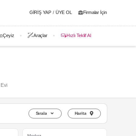
GIRIŞ YAP
/
ÜYE OL
Firmalar İçin
Çeyiz
Araçlar
Hızlı Teklif Al
 Evi
Sırala
Harita
Merkez