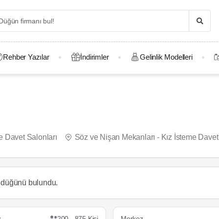
Rehber Yazılar
İndirimler
Gelinlik Modelleri
e Davet Salonları
Söz ve Nişan Mekanları - Kız İsteme Davet
r düğünü
bulundu.
z
200 - 875 Kişi
Merkez