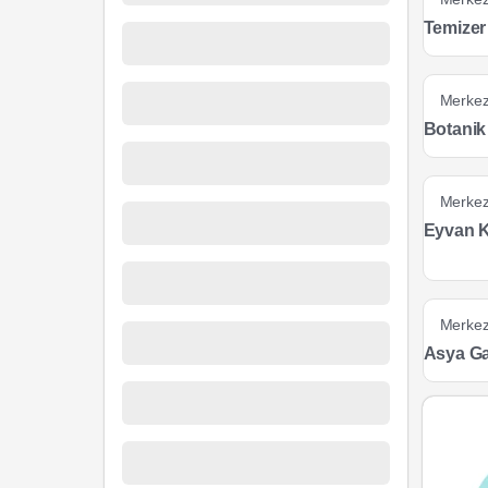
Temizer
Merke
Botanik
Merke
Eyvan K
Merke
Asya Ga