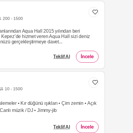
200 - 1500
nlarından Aqua Hall 2015 yılından beri
. Kepez’de hizmet veren Aqua Hall sizi deniz
üzü gerçekleştirmeye davet...
Teklif Al
İncele
Listeme Ekle
10 - 1500
emeler • Kır düğünü ışıkları • Çim zemin • Açık
 Canlı müzik / DJ • Jimmy-jib
Teklif Al
İncele