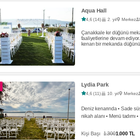
Aqua Hall
4,6 (14)
2. yıl
Merkez
Çanakkale kır düğünü meka
faaliyetlerine devam ediyor
kenarı bir mekanda düğünün
Lydia Park
4,6 (11)
10. yıl
Merkez
Deniz kenarında • Sade süsl
nikah alanı • Menü tadımı •
Kişi Başı
1.300
1.000 TL