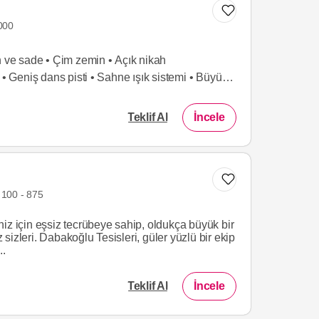
000
n ve sade • Çim zemin • Açık nikah
 • Geniş dans pisti • Sahne ışık sistemi • Büyük
Teklif Al
İncele
100 - 875
iz için eşsiz tecrübeye sahip, oldukça büyük bir
uz sizleri. Dabakoğlu Tesisleri, güler yüzlü bir ekip
..
Teklif Al
İncele