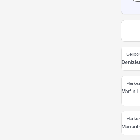
Gelibol
Denizku
Merke
Mar'in 
Merke
Marisol