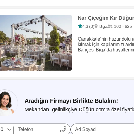
Nar Çiçeğim Kır Düğü
4,3 (3)
Biga
100 - 625
Çanakkale’nin huzur dolu 
kılmak için kapılarımızı ar
Bahçesi Biga’da hayallerini
Aradığın Firmayı Birlikte Bulalım!
Mekandan, gelinlikçiye Düğün.com’a özel fiyatla
Ad Soyad