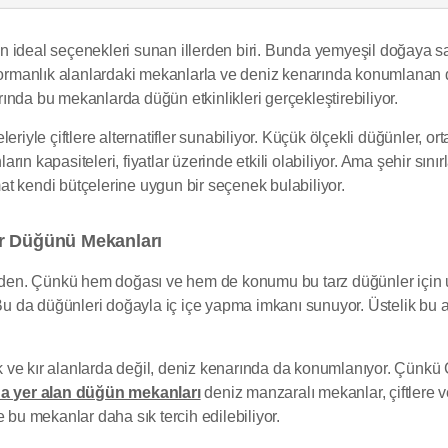
n ideal seçenekleri sunan illerden biri. Bunda yemyeşil doğaya s
rmanlık alanlardaki mekanlarla ve deniz kenarında konumlanan d
arında bu mekanlarda düğün etkinlikleri gerçekleştirebiliyor.
eriyle çiftlere alternatifler sunabiliyor. Küçük ölçekli düğünler, o
ın kapasiteleri, fiyatlar üzerinde etkili olabiliyor. Ama şehir sın
t kendi bütçelerine uygun bir seçenek bulabiliyor.
ır Düğünü Mekanları
erden. Çünkü hem doğası ve hem de konumu bu tarz düğünler için uyg
 Bu da düğünleri doğayla iç içe yapma imkanı sunuyor. Üstelik bu a
 ve kır alanlarda değil, deniz kenarında da konumlanıyor. Çünkü
a yer alan düğün mekanları
deniz manzaralı mekanlar, çiftlere 
u mekanlar daha sık tercih edilebiliyor.