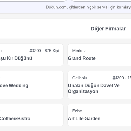
Düğün.com, çiftlerden hiçbir servisi için
komisy
Diğer Firmalar
u
200 - 875 Kişi
Merkez
şu Kır Düğünü
Grand Route
z
Gelibolu
200 - 1
Love Wedding
Ünalan Düğün Davet Ve
Organizasyon
z
Ezine
 Coffee&Bistro
Art Life Garden