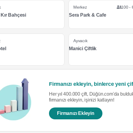
k
Merkez
100 - 
Kır Bahçesi
Sera Park & Cafe
z
Ayvacık
tel
Manici Çiftlik
Firmanızı ekleyin, binlerce yeni çif
Her yıl 400.000 çift, Düğün.com'da bulduk
firmanızı ekleyin, işinizi katlayın!
Firmanızı Ekleyin