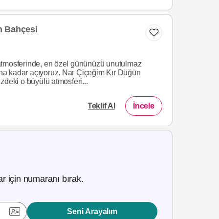
n Bahçesi
atmosferinde, en özel gününüzü unutulmaz
dına kadar açıyoruz. Nar Çiçeğim Kır Düğün
zdeki o büyülü atmosferi...
Teklif Al
İncele
r için numaranı bırak.
Seni Arayalım