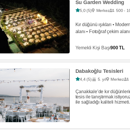
Su Garden Wedding
5,0 (5)
Merkez
500 - 1
Kır düğünü ışıkları • Moder
alanı • Fotoğraf çekim alanı
hazırlık odası
Yemekli Kişi Başı
900 TL
Dabakoğlu Tesisleri
4,4 (5)
5. yıl
Merkez
Çanakkale’de kır düğünlerin
tesis ile tanıştırmak istiyor
ile sağladığı kaliteli hizmeti.