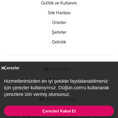
Gizlilik ve Kullanım
Site Haritası
Ürünler
Şehirler
Gelinlik
Çerezler
Avustralya
Kanada
Hizmetlerimizden en iyi şekilde faydalanabilmeniz
için çerezler kullanıyoruz. Düğün.com'u kullanarak
Almanya
çerezlere izin vermiş olursunuz.
Suudi Arabistan
Çerezleri Kabul Et
© 2007-2026 Düğün.com Tüm hakları saklıdır. Düğün ve