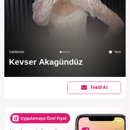
Vakfıkebir‎
Yeni
Kevser Akagündüz
Teklif Al