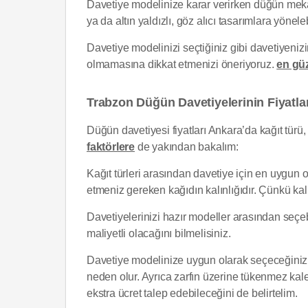
Davetiye modelinize karar verirken düğün mekan
ya da altın yaldızlı, göz alıcı tasarımlara yöneleb
Davetiye modelinizi seçtiğiniz gibi davetiyeniz
olmamasına dikkat etmenizi öneriyoruz.
en güz
Trabzon Düğün Davetiyelerinin Fiyatlar
Düğün davetiyesi fiyatları Ankara’da kağıt türü, b
faktörlere
de yakından bakalım:
Kağıt türleri arasından davetiye için en uygun 
etmeniz gereken kağıdın kalınlığıdır. Çünkü kalınl
Davetiyelerinizi hazır modeller arasından seçebi
maliyetli olacağını bilmelisiniz.
Davetiye modelinize uygun olarak seçeceğiniz zarf 
neden olur. Ayrıca zarfın üzerine tükenmez kale
ekstra ücret talep edebileceğini de belirtelim.