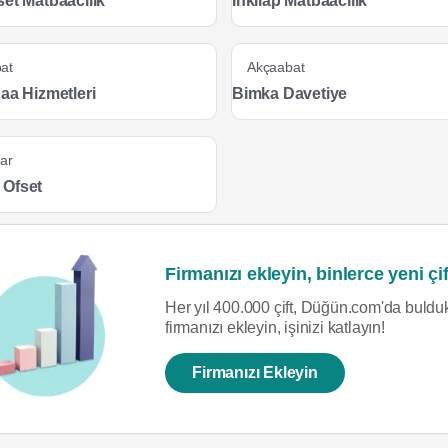
set Matbaacılık
İnkılâp Matbaacılık
at
Akçaabat
aa Hizmetleri
Bimka Davetiye
ar
Ofset
Firmanızı ekleyin, binlerce yeni çif
Her yıl 400.000 çift, Düğün.com'da bulduk
firmanızı ekleyin, işinizi katlayın!
Firmanızı Ekleyin