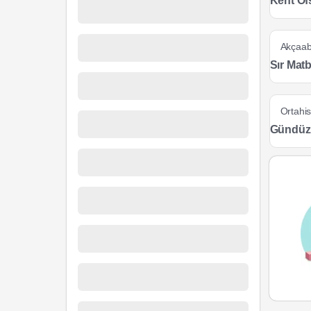
Kent Of
Akçaab
Sır Matb
Ortahis
Gündüz 