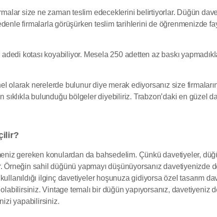
irmalar size ne zaman teslim edeceklerini belirtiyorlar. Düğün dave
denle firmalarla görüşürken teslim tarihlerini de öğrenmenizde fa
ş adedi kotası koyabiliyor. Mesela 250 adetten az baskı yapmadıklar
nel olarak nerelerde bulunur diye merak ediyorsanız size firmala
n sıklıkla bulunduğu bölgeler diyebiliriz. Trabzon’daki en güzel dav
ilir?
eniz gereken konulardan da bahsedelim. Çünkü davetiyeler, düğün
. Örneğin sahil düğünü yapmayı düşünüyorsanız davetiyenizde deniz
in kullanıldığı ilginç davetiyeler hoşunuza gidiyorsa özel tasarım d
 olabilirsiniz. Vintage temalı bir düğün yapıyorsanız, davetiyeniz
izi yapabilirsiniz.