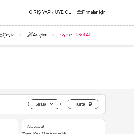
GIRIŞ YAP
/
ÜYE OL
Firmalar İçin
Çeyiz
Araçlar
Hızlı Teklif Al
Sırala
Harita
Akçaabat