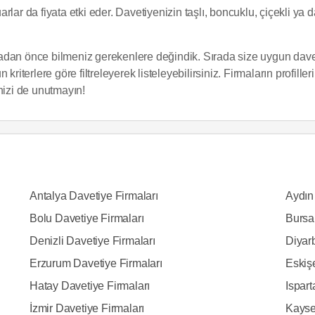
ar da fiyata etki eder. Davetiyenizin taşlı, boncuklu, çiçekli ya da 
madan önce bilmeniz gerekenlere değindik. Sırada size uygun dav
riterlere göre filtreleyerek listeleyebilirsiniz. Firmaların profiller
ğinizi de unutmayın!
Antalya Davetiye Firmaları
Aydın
Bolu Davetiye Firmaları
Bursa
Denizli Davetiye Firmaları
Diyarb
Erzurum Davetiye Firmaları
Eskişe
Hatay Davetiye Firmaları
Ispart
İzmir Davetiye Firmaları
Kayse