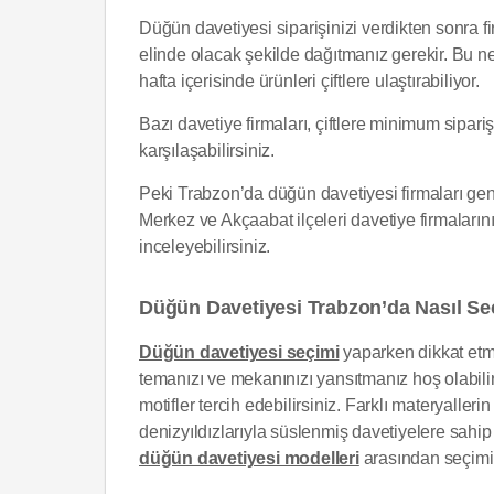
Düğün davetiyesi siparişinizi verdikten sonra f
elinde olacak şekilde dağıtmanız gerekir. Bu ne
hafta içerisinde ürünleri çiftlere ulaştırabiliyor.
Bazı davetiye firmaları, çiftlere minimum sipari
karşılaşabilirsiniz.
Peki Trabzon’da düğün davetiyesi firmaları ge
Merkez ve Akçaabat ilçeleri davetiye firmalarını
inceleyebilirsiniz.
Düğün Davetiyesi Trabzon’da Nasıl Seç
Düğün davetiyesi seçimi
yaparken dikkat etm
temanızı ve mekanınızı yansıtmanız hoş olabilir
motifler tercih edebilirsiniz. Farklı materyaller
denizyıldızlarıyla süslenmiş davetiyelere sahip
düğün davetiyesi modelleri
arasından seçimin