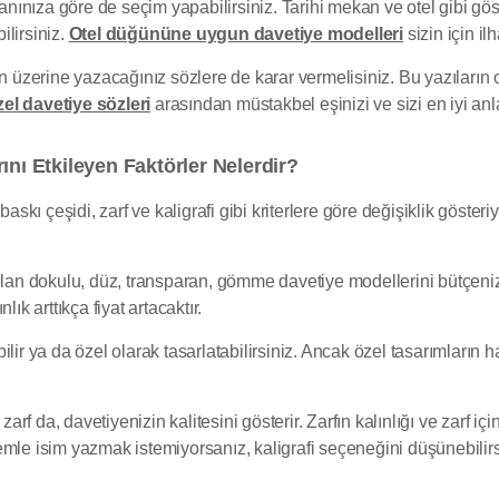
ınıza göre de seçim yapabilirsiniz. Tarihi mekan ve otel gibi gö
ilirsiniz.
Otel düğününe uygun davetiye modelleri
sizin için ilh
in üzerine yazacağınız sözlere de karar vermelisiniz. Bu yazıların
el davetiye sözleri
arasından müstakbel eşinizi ve sizi en iyi anla
ını Etkileyen Faktörler Nelerdir?
askı çeşidi, zarf ve kaligrafi gibi kriterlere göre değişiklik gösteri
olan dokulu, düz, transparan, gömme davetiye modellerini bütçeniz
ık arttıkça fiyat artacaktır.
lir ya da özel olarak tasarlatabilirsiniz. Ancak özel tasarımların 
da, davetiyenizin kalitesini gösterir. Zarfın kalınlığı ve zarf için k
mle isim yazmak istemiyorsanız, kaligrafi seçeneğini düşünebilirs