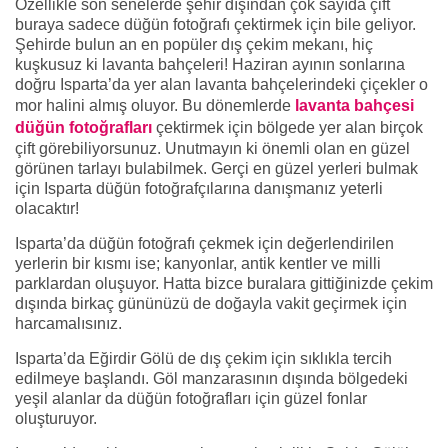
Özellikle son senelerde şehir dışından çok sayıda çift
buraya sadece düğün fotoğrafı çektirmek için bile geliyor.
Şehirde bulun an en popüler dış çekim mekanı, hiç
kuşkusuz ki lavanta bahçeleri! Haziran ayının sonlarına
doğru Isparta’da yer alan lavanta bahçelerindeki çiçekler o
mor halini almış oluyor. Bu dönemlerde
lavanta bahçesi
düğün fotoğrafları
çektirmek için bölgede yer alan birçok
çift görebiliyorsunuz. Unutmayın ki önemli olan en güzel
görünen tarlayı bulabilmek. Gerçi en güzel yerleri bulmak
için Isparta düğün fotoğrafçılarına danışmanız yeterli
olacaktır!
Isparta’da düğün fotoğrafı çekmek için değerlendirilen
yerlerin bir kısmı ise; kanyonlar, antik kentler ve milli
parklardan oluşuyor. Hatta bizce buralara gittiğinizde çekim
dışında birkaç gününüzü de doğayla vakit geçirmek için
harcamalısınız.
Isparta’da Eğirdir Gölü de dış çekim için sıklıkla tercih
edilmeye başlandı. Göl manzarasının dışında bölgedeki
yeşil alanlar da düğün fotoğrafları için güzel fonlar
oluşturuyor.