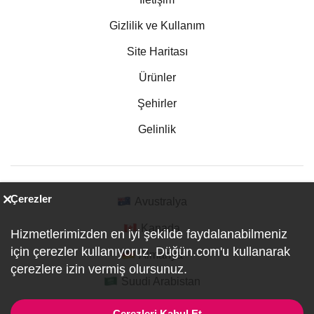
Gizlilik ve Kullanım
Site Haritası
Ürünler
Şehirler
Gelinlik
Çerezler
Avustralya
Kanada
Hizmetlerimizden en iyi şekilde faydalanabilmeniz
için çerezler kullanıyoruz. Düğün.com'u kullanarak
Almanya
çerezlere izin vermiş olursunuz.
Suudi Arabistan
Çerezleri Kabul Et