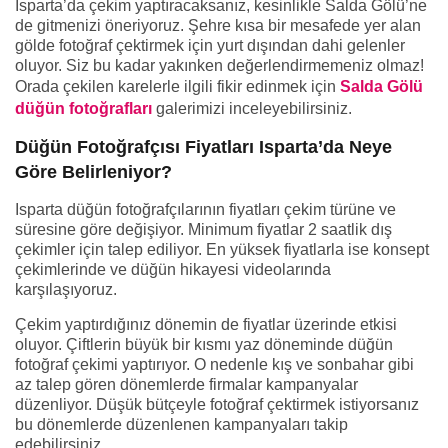
Isparta’da çekim yaptıracaksanız, kesinlikle Salda Gölü’ne
de gitmenizi öneriyoruz. Şehre kısa bir mesafede yer alan
gölde fotoğraf çektirmek için yurt dışından dahi gelenler
oluyor. Siz bu kadar yakınken değerlendirmemeniz olmaz!
Orada çekilen karelerle ilgili fikir edinmek için
Salda Gölü
düğün fotoğrafları
galerimizi inceleyebilirsiniz.
Düğün Fotoğrafçısı Fiyatları Isparta’da Neye
Göre Belirleniyor?
Isparta düğün fotoğrafçılarının fiyatları çekim türüne ve
süresine göre değişiyor. Minimum fiyatlar 2 saatlik dış
çekimler için talep ediliyor. En yüksek fiyatlarla ise konsept
çekimlerinde ve düğün hikayesi videolarında
karşılaşıyoruz.
Çekim yaptırdığınız dönemin de fiyatlar üzerinde etkisi
oluyor. Çiftlerin büyük bir kısmı yaz döneminde düğün
fotoğraf çekimi yaptırıyor. O nedenle kış ve sonbahar gibi
az talep gören dönemlerde firmalar kampanyalar
düzenliyor. Düşük bütçeyle fotoğraf çektirmek istiyorsanız
bu dönemlerde düzenlenen kampanyaları takip
edebilirsiniz.