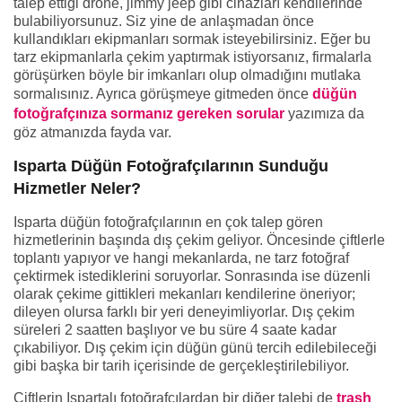
talep ettiği drone, jimmy jeep gibi cihazları kendilerinde
bulabiliyorsunuz. Siz yine de anlaşmadan önce
kullandıkları ekipmanları sormak isteyebilirsiniz. Eğer bu
tarz ekipmanlarla çekim yaptırmak istiyorsanız, firmalarla
görüşürken böyle bir imkanları olup olmadığını mutlaka
sormalısınız. Ayrıca görüşmeye gitmeden önce
düğün
fotoğrafçınıza sormanız gereken sorular
yazımıza da
göz atmanızda fayda var.
Isparta Düğün Fotoğrafçılarının Sunduğu
Hizmetler Neler?
Isparta düğün fotoğrafçılarının en çok talep gören
hizmetlerinin başında dış çekim geliyor. Öncesinde çiftlerle
toplantı yapıyor ve hangi mekanlarda, ne tarz fotoğraf
çektirmek istediklerini soruyorlar. Sonrasında ise düzenli
olarak çekime gittikleri mekanları kendilerine öneriyor;
dileyen olursa farklı bir yeri deneyimliyorlar. Dış çekim
süreleri 2 saatten başlıyor ve bu süre 4 saate kadar
çıkabiliyor. Dış çekim için düğün günü tercih edilebileceği
gibi başka bir tarih içerisinde de gerçekleştirilebiliyor.
Çiftlerin Ispartalı fotoğrafçılardan bir diğer talebi de
trash