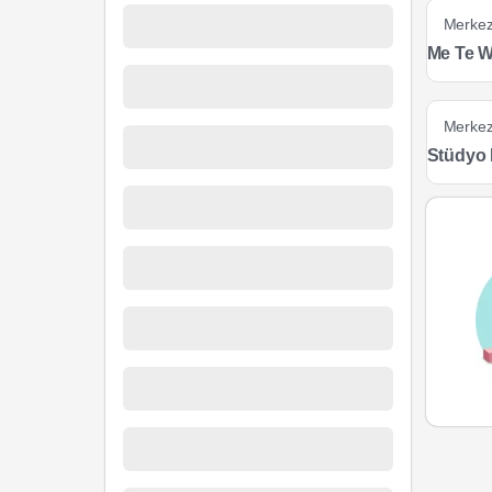
Merke
Me Te 
Merke
Stüdyo 