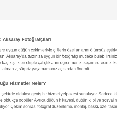
 Aksaray Fotoğrafçıları
lere uygun düğün çekimleriyle çiftlerin özel anlarını ölümsüzleştiriyo
un, Aksaray’da tarzınıza uygun bir fotoğrafçı mutlaka bulabilirsin
e kaç kişilik bir ekiple çalıştıklarını öğrenmeniz, seçim sürecinizi k
gi almanız, sürpriz yaşamamanız açısından önemli.
uğu Hizmetler Neler?
in şehirde oldukça geniş bir hizmet yelpazesi sunuluyor. Sadece kla
 de oldukça popüler. Ayrıca düğün hikayesi, düğün klibi ve sosyal 
alıyor. Çekim sonrası fotoğraf düzenleme, montaj, baskı, özel tas