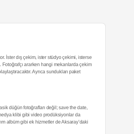
r. İster dış çekim, ister stüdyo çekimi, isterse
iz. Fotoğrafçı ararken hangi mekanlarda çekim
olaylaştıracaktır. Ayrıca sundukları paket
sik düğün fotoğrafları değil; save the date,
medya klibi gibi video prodüksiyonlar da
arım albüm gibi ek hizmetler de Aksaray’daki