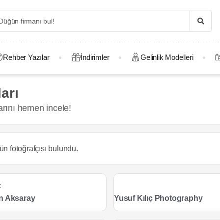
Rehber Yazılar
İndirimler
Gelinlik Modelleri
arı
arını hemen incele!
ün fotoğrafçısı
bulundu.
z
n Aksaray
Yusuf Kılıç Photography