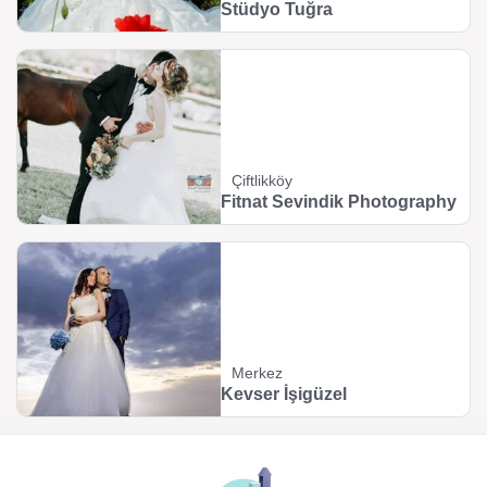
Stüdyo Tuğra
Çiftlikköy
Fitnat Sevindik Photography
Merkez
Kevser İşigüzel