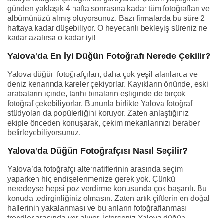
günden yaklaşık 4 hafta sonrasına kadar tüm fotoğrafları ve
albümünüzü almış oluyorsunuz. Bazı firmalarda bu süre 2
haftaya kadar düşebiliyor. O heyecanlı bekleyiş süreniz ne
kadar azalırsa o kadar iyi!
Yalova’da En İyi Düğün Fotoğrafı Nerede Çekilir?
Yalova düğün fotoğrafçıları, daha çok yeşil alanlarda ve
deniz kenarında kareler çekiyorlar. Kayıkların önünde, eski
arabaların içinde, tarihi binaların eşliğinde de birçok
fotoğraf çekebiliyorlar. Bununla birlikte Yalova fotoğraf
stüdyoları da popülerliğini koruyor. Zaten anlaştığınız
ekiple önceden konuşarak, çekim mekanlarınızı beraber
belirleyebiliyorsunuz.
Yalova’da Düğün Fotoğrafçısı Nasıl Seçilir?
Yalova’da fotoğrafçı alternatiflerinin arasında seçim
yaparken hiç endişelenmenize gerek yok. Çünkü
neredeyse hepsi poz verdirme konusunda çok başarılı. Bu
konuda tedirginliğiniz olmasın. Zaten artık çiftlerin en doğal
hallerinin yakalanması ve bu anların fotoğraflanması
trendler arasında yer alıyor. İsterseniz Yalova düğün