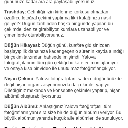
gününüze kadar ara ara paylaşabiliyorsunuz.
Trashday:
Gelinliğinizin kirlenme korkusu olmadan,
özgürce fotoğraf çekimi yaptırma fikri kulağınıza nasıl
geliyor? Düğün tarihinden başka bir günde yapılan bu
çekimde; denize girebiliyor, kumlara uzanabiliyor ve
çimenlerde oturabiliyorsunuz.
Düğün Hikayesi:
Düğün günü, kuaföre gidişinizden
başlayıp ilk dansınıza kadar geçen o sürenin kayda alındığı
bir çekim tarzından bahsedelim şimdi. Yalova
fotoğrafçılarının tüm gün çektiği bu kareler, montajlanıyor
ve ortaya kısa bir video ile unutulmaz fotoğraflar çıkıyor.
Nişan Çekimi:
Yalova fotoğrafçıları, sadece düğününüzde
değil nişan organizasyonunuzda da çekimler yapıyor.
Dilediğiniz mekanda ve konseptte çekimler yaptırıp, nişan
albümü oluşturabiliyorsunuz.
Düğün Albümü:
Anlaştığınız Yalova fotoğrafçısı, tüm
fotoğrafların yanı sıra size bir de düğün albümü veriyor. Bu
büyük albümün yanında küçük aile albümleri de sunuluyor.