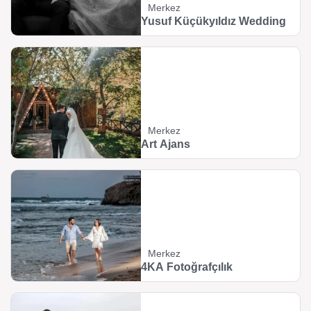
Merkez
Yusuf Küçükyıldız Wedding
Merkez
Art Ajans
Merkez
4KA Fotoğrafçılık