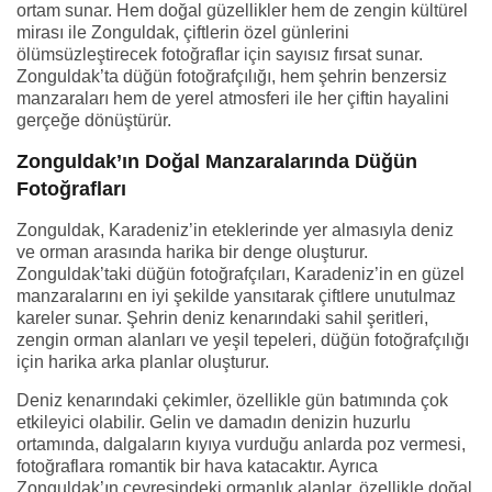
ortam sunar. Hem doğal güzellikler hem de zengin kültürel
mirası ile Zonguldak, çiftlerin özel günlerini
ölümsüzleştirecek fotoğraflar için sayısız fırsat sunar.
Zonguldak’ta düğün fotoğrafçılığı, hem şehrin benzersiz
manzaraları hem de yerel atmosferi ile her çiftin hayalini
gerçeğe dönüştürür.
Zonguldak’ın Doğal Manzaralarında Düğün
Fotoğrafları
Zonguldak, Karadeniz’in eteklerinde yer almasıyla deniz
ve orman arasında harika bir denge oluşturur.
Zonguldak’taki düğün fotoğrafçıları, Karadeniz’in en güzel
manzaralarını en iyi şekilde yansıtarak çiftlere unutulmaz
kareler sunar. Şehrin deniz kenarındaki sahil şeritleri,
zengin orman alanları ve yeşil tepeleri, düğün fotoğrafçılığı
için harika arka planlar oluşturur.
Deniz kenarındaki çekimler, özellikle gün batımında çok
etkileyici olabilir. Gelin ve damadın denizin huzurlu
ortamında, dalgaların kıyıya vurduğu anlarda poz vermesi,
fotoğraflara romantik bir hava katacaktır. Ayrıca
Zonguldak’ın çevresindeki ormanlık alanlar, özellikle doğal