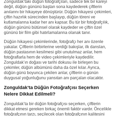
Zonguldak’taki düğün fotoğrafçıları, sadece tek bir kareyi
değil, düğün gününü baştan sona kaydederek çiftlerin
anılarını bir hikayeye dönüştürür. Düğün hikayesi çekimleri,
çiftin hazırlık sürecinden başlayıp, düğün töreni ve
kutlamalarına kadar her anı kapsar. Bu tür bir fotoğrafçılık,
düğün gününü bütünsel olarak kaydeder ve çiftin özel
gününü bir film gibi hatırlamalarına olanak tanır.
Düğün hikayesi çekimlerinde, fotoğrafçı her anı özenle
yakalar. Çiftlerin birbirlerine verdiği bakışlar, ilk dansları,
düğün pastasının kesilmesi gibi unutulmaz anlar, hem
fotoğraflarla hem de video çekimleriyle kaydedilir.
Zonguldak’ın doğası ve tarihi dokusu ile birleşen bu
çekimler, düğün albümünü daha da özel kılar. Ayrıca,
düğün günü boyunca çekilen anlar, çiftlerin o günün
duygusal yoğunluğunu yansıtan anı parçaları olacaktır.
Zonguldak’ta Düğün Fotoğrafçısı Seçerken
Nelere Dikkat Edilmeli?
Zonguldak’ta bir düğün fotoğrafçısı seçerken, çiftlerin
dikkat etmesi gereken birkaç önemli faktör vardır. Öncelikle
fotoğrafçının tarzı, seçilecek olan fotoğrafçının kalitesini