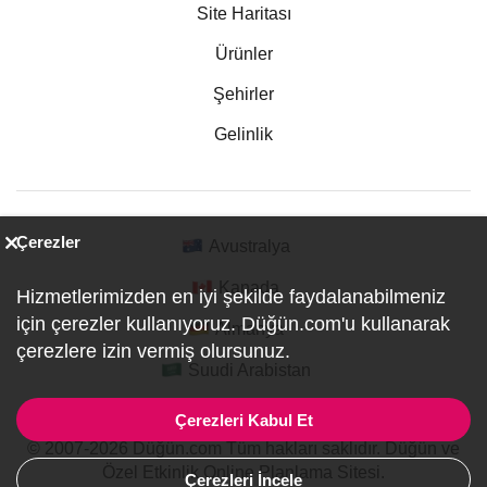
Site Haritası
Ürünler
Şehirler
Gelinlik
Çerezler
Avustralya
Kanada
Hizmetlerimizden en iyi şekilde faydalanabilmeniz
için çerezler kullanıyoruz. Düğün.com'u kullanarak
Almanya
çerezlere izin vermiş olursunuz.
Suudi Arabistan
Çerezleri Kabul Et
© 2007-2026 Düğün.com Tüm hakları saklıdır. Düğün ve
Özel Etkinlik Online Planlama Sitesi.
Çerezleri İncele