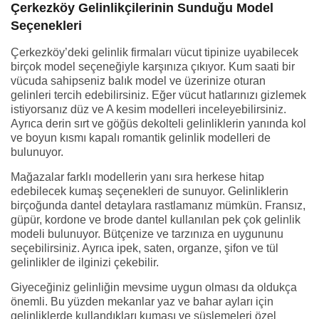
Çerkezköy Gelinlikçilerinin Sunduğu Model
Seçenekleri
Çerkezköy’deki gelinlik firmaları vücut tipinize uyabilecek
birçok model seçeneğiyle karşınıza çıkıyor. Kum saati bir
vücuda sahipseniz balık model ve üzerinize oturan
gelinleri tercih edebilirsiniz. Eğer vücut hatlarınızı gizlemek
istiyorsanız düz ve A kesim modelleri inceleyebilirsiniz.
Ayrıca derin sırt ve göğüs dekolteli gelinliklerin yanında kol
ve boyun kısmı kapalı romantik gelinlik modelleri de
bulunuyor.
Mağazalar farklı modellerin yanı sıra herkese hitap
edebilecek kumaş seçenekleri de sunuyor. Gelinliklerin
birçoğunda dantel detaylara rastlamanız mümkün. Fransız,
güpür, kordone ve brode dantel kullanılan pek çok gelinlik
modeli bulunuyor. Bütçenize ve tarzınıza en uygununu
seçebilirsiniz. Ayrıca ipek, saten, organze, şifon ve tül
gelinlikler de ilginizi çekebilir.
Giyeceğiniz gelinliğin mevsime uygun olması da oldukça
önemli. Bu yüzden mekanlar yaz ve bahar ayları için
gelinliklerde kullandıkları kumaşı ve süslemeleri özel