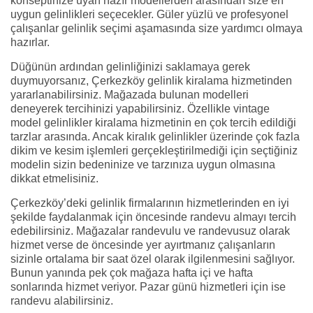
konseptinize uyan hazır modellerden arasından size en
uygun gelinlikleri seçecekler. Güler yüzlü ve profesyonel
çalışanlar gelinlik seçimi aşamasında size yardımcı olmaya
hazırlar.
Düğünün ardından gelinliğinizi saklamaya gerek
duymuyorsanız, Çerkezköy gelinlik kiralama hizmetinden
yararlanabilirsiniz. Mağazada bulunan modelleri
deneyerek tercihinizi yapabilirsiniz. Özellikle vintage
model gelinlikler kiralama hizmetinin en çok tercih edildiği
tarzlar arasında. Ancak kiralık gelinlikler üzerinde çok fazla
dikim ve kesim işlemleri gerçekleştirilmediği için seçtiğiniz
modelin sizin bedeninize ve tarzınıza uygun olmasına
dikkat etmelisiniz.
Çerkezköy’deki gelinlik firmalarının hizmetlerinden en iyi
şekilde faydalanmak için öncesinde randevu almayı tercih
edebilirsiniz. Mağazalar randevulu ve randevusuz olarak
hizmet verse de öncesinde yer ayırtmanız çalışanların
sizinle ortalama bir saat özel olarak ilgilenmesini sağlıyor.
Bunun yanında pek çok mağaza hafta içi ve hafta
sonlarında hizmet veriyor. Pazar günü hizmetleri için ise
randevu alabilirsiniz.