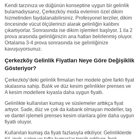
Kendi tarzınıza ve düğünün konseptine uygun bir gelinlik
bulamadıysanız, Çerkezköy moda evlerinin özel dikim
hizmetinden faydalanabilirsiniz. Profesyonel terziler, dikim
öncesinde vücut ölçülerinizi alarak gelinliğin kalıbını
çıkartıyorlar. Sonrasında ise dikim işlemleri başlıyor. 1 ila 2
prova arasında gelinliğinizin ana hatları belirlenmiş oluyor.
Ortalama 3-4 prova sonrasında ise gelinliğinize
kavuşuyorsunuz.
Çerkezköy Gelinlik Fiyatları Neye Göre Değişiklik
Gösteriyor?
Çerkezköy’deki gelinlik firmaları her modele göre farklı fiyat
skalasına sahip. Balık ve düz kesim gelinlikler prenses ve
A kesim modellere kıyasla daha uygun fiyatlı.
Gelinlikte kullanılan kumaş ve süslemeler arttıkça fiyat
artıyor. Sade, düz ve çok da kabarık olmayan modeller, taş
ve dantel işlemeli prenses kesim olanlara göre daha uygun
fiyatlı oluyor.
Kullanılan kumaş da fiyatı fazlasıyla etkiliyor. Gelinliklerde
tül, ipek, saten ve tafta kumaşlar tercih ediliyor. İpek