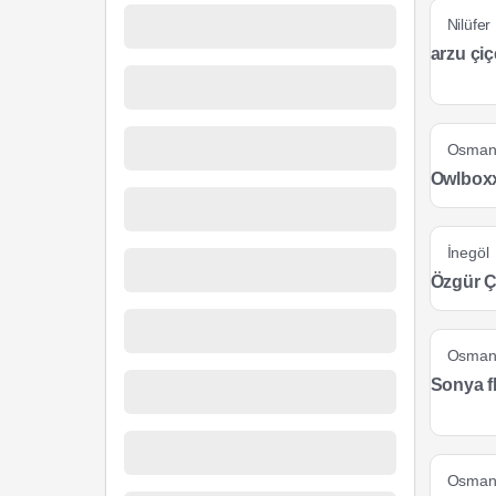
Nilüfer
arzu çiç
Osman
Owlboxx
İnegöl
Özgür Ç
Osman
Sonya f
Osman