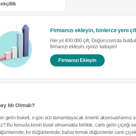
ekçillik
Firmanızı ekleyin, binlerce yeni çif
Her yıl 400.000 çift, Düğün.com'da bulduk
firmanızı ekleyin, işinizi katlayın!
Firmanızı Ekleyin
pay Mı Olmalı?
 gelin buketi, o gün sizi tamamlayacak önemli aksesuarlarınız ar
niz? Bu konuda kesin kural olmamakla birlikte, canlı gelin çiçe
düğünlerinde, kır düğünlerinde, bahar temalı düğünlerde canlı çiç