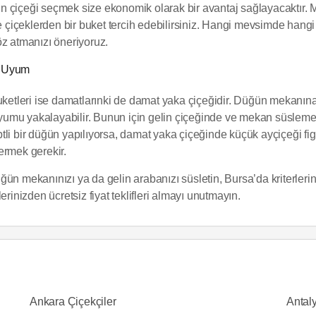
n çiçeği seçmek size ekonomik olarak bir avantaj sağlayacaktır.
çiçeklerden bir buket tercih edebilirsiniz. Hangi mevsimde hang
öz atmanızı öneriyoruz.
i Uyum
uketleri ise damatlarınki de damat yaka çiçeğidir. Düğün mekanına
umu yakalayabilir. Bunun için gelin çiçeğinde ve mekan süslemel
li bir düğün yapılıyorsa, damat yaka çiçeğinde küçük ayçiçeği figü
ermek gerekir.
 düğün mekanınızı ya da gelin arabanızı süsletin, Bursa’da kriterler
rinizden ücretsiz fiyat teklifleri almayı unutmayın.
Ankara Çiçekçiler
Antaly