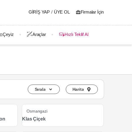
GIRIŞ YAP
/
ÜYE OL
Firmalar İçin
Çeyiz
Araçlar
Hızlı Teklif Al
Sırala
Harita
Osmangazi
yon
Klas Çiçek