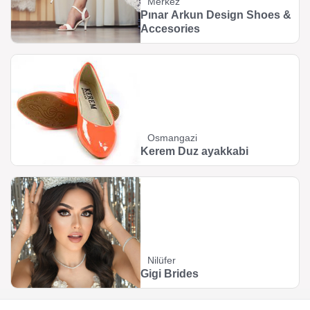
Merkez
Pınar Arkun Design Shoes &
Accesories
Osmangazi
Kerem Duz ayakkabi
Nilüfer
Gigi Brides