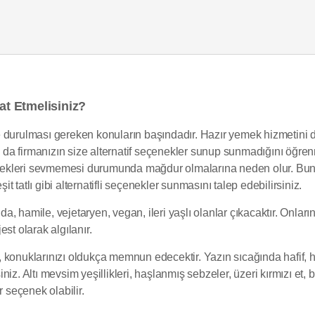
t Etmelisiniz?
e durulması gereken konuların başındadır. Hazır yemek hizmetini 
da da firmanızın size alternatif seçenekler sunup sunmadığını öğre
ekleri sevmemesi durumunda mağdur olmalarına neden olur. Bunu e
it tatlı gibi alternatifli seçenekler sunmasını talep edebilirsiniz.
, hamile, vejetaryen, vegan, ileri yaşlı olanlar çıkacaktır. Onları
st olarak algılanır.
 konuklarınızı oldukça memnun edecektir. Yazın sıcağında hafif, h
iz. Altı mevsim yeşillikleri, haşlanmış sebzeler, üzeri kırmızı et, 
r seçenek olabilir.