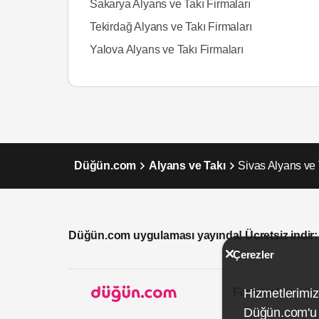
Sakarya Alyans ve Takı Firmaları
Tekirdağ Alyans ve Takı Firmaları
Yalova Alyans ve Takı Firmaları
Düğün.com
Alyans ve Takı
Sivas Alyans ve 
Düğün.com uygulaması yayında! Ücretsiz indir:
Çerezler
Firmalar İçin
Hizmetlerimiz
Düğün.com'u k