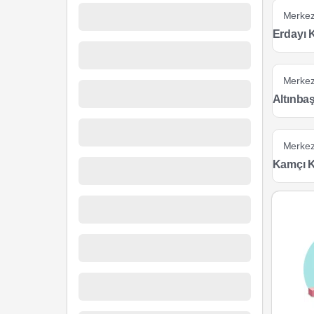
Merke
Erdayı
Merke
Altınba
Merke
Kamçı 