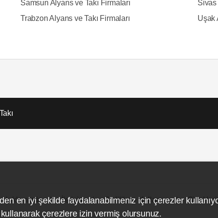
Samsun Alyans ve Takı Firmaları
Sivas 
Trabzon Alyans ve Takı Firmaları
Uşak 
Takı
Hakkımızda
İletişim
Gizlilik ve Kullanım
Site Hari
den en iyi şekilde faydalanabilmeniz için çerezler kullanıy
ullanarak çerezlere izin vermiş olursunuz.