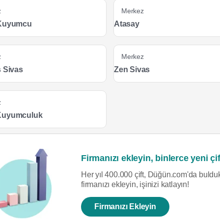
z
Merkez
 Kuyumcu
Atasay
z
Merkez
ş Sivas
Zen Sivas
z
Kuyumculuk
Firmanızı ekleyin, binlerce yeni çif
Her yıl 400.000 çift, Düğün.com'da bulduk
firmanızı ekleyin, işinizi katlayın!
Firmanızı Ekleyin