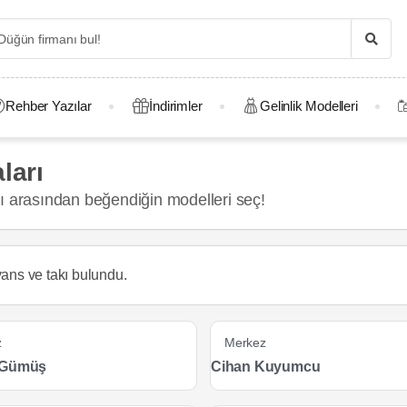
Rehber Yazılar
İndirimler
Gelinlik Modelleri
ları
arı arasından beğendiğin modelleri seç!
yans ve takı
bulundu.
z
Merkez
 Gümüş
Cihan Kuyumcu