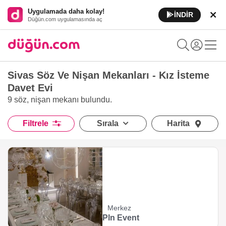
Uygulamada daha kolay!
İNDİR
Düğün.com uygulamasında aç
Sivas Söz Ve Nişan Mekanları - Kız İsteme
Davet Evi
9 söz, nişan mekanı
bulundu.
Filtrele
Sırala
Harita
Merkez
Pln Event