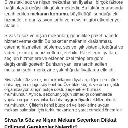
Sivas'taki söz ve nişan mekanlarının fiyatları, birçok faktöre
bağlı olarak değişiklik göstermektedir. Bu faktörler arasında
tercih edilen
mekanın konumu
, büyüklüğü, sunduğu ek
hizmetler, organizasyon tarihi ve mevsimi gibi etkenler yer
alabilir.
Sivas'ta söz ve nişan mekanları, genellikle paket halinde
hizmet vermektedir. Bu paketler mekanın kiralanması,
catering hizmetleri, süsleme, ses ve ışık sistemi, fotoğraf ve
video çekimi gibi hizmetleri içerebilir. Paketlerin fiyatları,
seçilen hizmetlere ve eklenen özel taleplere göre
değişkenlik gösterir. Bunların yanı sıra tercih edilen
mekanın şehir merkezine yakınlığı da fiyatlarda etkilidir.
Sivas'taki söz ve nişan mekanlarının fiyatları, diğer illere göre
daha uygun olduğu söylenebilir. Özellikle küçük ve orta ölçekli
organizasyonlar için bütçe dostu seçenekler bulmak
mümkündür. Ayrıca, sezonun yoğun olmadığı dönemlerde
yapılan organizasyonlarda daha
uygun fiyatlı
teklifler almak
mümkündür. Çiftlerin kendi bütçeleri ve isteklerine uygun
mekanı bulmaları için farklı mekanları ziyaret etmeleri önemlidir.
Sivas'ta Söz ve Nişan Mekanı Seçerken Dikkat
Edilmesi Gerekenler Nelerdir?