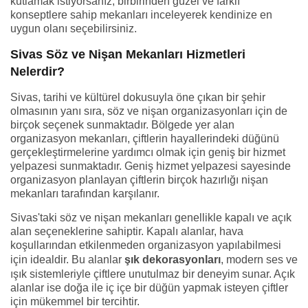
kutlamak istiyorsanız, birbirinden güzel ve farklı
konseptlere sahip mekanları inceleyerek kendinize en
uygun olanı seçebilirsiniz.
Sivas Söz ve Nişan Mekanları Hizmetleri
Nelerdir?
Sivas, tarihi ve kültürel dokusuyla öne çıkan bir şehir
olmasının yanı sıra, söz ve nişan organizasyonları için de
birçok seçenek sunmaktadır. Bölgede yer alan
organizasyon mekanları, çiftlerin hayallerindeki düğünü
gerçekleştirmelerine yardımcı olmak için geniş bir hizmet
yelpazesi sunmaktadır. Geniş hizmet yelpazesi sayesinde
organizasyon planlayan çiftlerin birçok hazırlığı nişan
mekanları tarafından karşılanır.
Sivas'taki söz ve nişan mekanları genellikle kapalı ve açık
alan seçeneklerine sahiptir. Kapalı alanlar, hava
koşullarından etkilenmeden organizasyon yapılabilmesi
için idealdir. Bu alanlar
şık dekorasyonları
, modern ses ve
ışık sistemleriyle çiftlere unutulmaz bir deneyim sunar. Açık
alanlar ise doğa ile iç içe bir düğün yapmak isteyen çiftler
için mükemmel bir tercihtir.