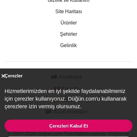
Gizlilik ve Kullanım
Site Haritası
Ürünler
Şehirler
Gelinlik
Çerezler
Avustralya
Kanada
Hizmetlerimizden en iyi şekilde faydalanabilmeniz
için çerezler kullanıyoruz. Düğün.com'u kullanarak
Almanya
çerezlere izin vermiş olursunuz.
Suudi Arabistan
Çerezleri Kabul Et
© 2007-2026 Düğün.com Tüm hakları saklıdır. Düğün ve