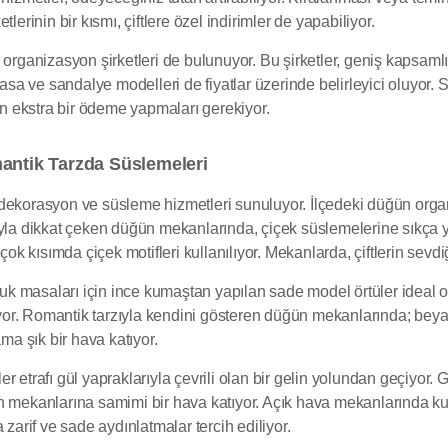
lerinin bir kısmı, çiftlere özel indirimler de yapabiliyor.
organizasyon şirketleri de bulunuyor. Bu şirketler, geniş kapsamlı h
masa ve sandalye modelleri de fiyatlar üzerinde belirleyici oluyor.
rin ekstra bir ödeme yapmaları gerekiyor.
antik Tarzda Süslemeleri
 dekorasyon ve süsleme hizmetleri sunuluyor. İlçedeki düğün orga
ıyla dikkat çeken düğün mekanlarında, çiçek süslemelerine sıkça ye
kısımda çiçek motifleri kullanılıyor. Mekanlarda, çiftlerin sevdiği 
k masaları için ince kumaştan yapılan sade model örtüler ideal o
niyor. Romantik tarzıyla kendini gösteren düğün mekanlarında; beyaz
tama şık bir hava katıyor.
 etrafı gül yapraklarıyla çevrili olan bir gelin yolundan geçiyor. 
 mekanlarına samimi bir hava katıyor. Açık hava mekanlarında kull
 zarif ve sade aydınlatmalar tercih ediliyor.