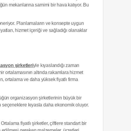
üğün mekanlarına samimi bir hava katıyor. Bu
 öneriyor. Planlamaların ve konsepte uygun
iyatları, hizmet içeriği ve sağladığı olanaklar
asyon şirketleri
yle kıyaslandığı zaman
hir ortalamasının altında rakamlara hizmet
un, ortalama ve daha yüksek fiyatlı firma
düğün organizasyon şirketlerinin büyük bir
uğu seçeneklere kıyasla daha ekonomik oluyor.
alama fiyatlı şirketler, çiftlere standart bir
in edilmesi gereken malzemeler, ücretleri