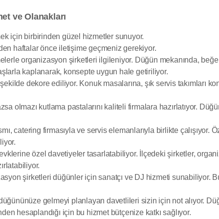
et ve Olanakları
mek için birbirinden güzel hizmetler sunuyor.
den haftalar önce iletişime geçmeniz gerekiyor.
le organizasyon şirketleri ilgileniyor. Düğün mekanında, beğendiğ
şlarla kaplanarak, konsepte uygun hale getiriliyor.
şekilde dekore ediliyor. Konuk masalarına, şık servis takımları konu
zsa olmazı kutlama pastalarını kaliteli firmalara hazırlatıyor. Dü
mı, catering firmasıyla ve servis elemanlarıyla birlikte çalışıyor. 
iyor.
zevklerine özel davetiyeler tasarlatabiliyor. İlçedeki şirketler, or
rlatabiliyor.
asyon şirketleri düğünler için sanatçı ve DJ hizmeti sunabiliyor. 
ğününüze gelmeyi planlayan davetlileri sizin için not alıyor. Düğü
inden hesaplandığı için bu hizmet bütçenize katkı sağlıyor.