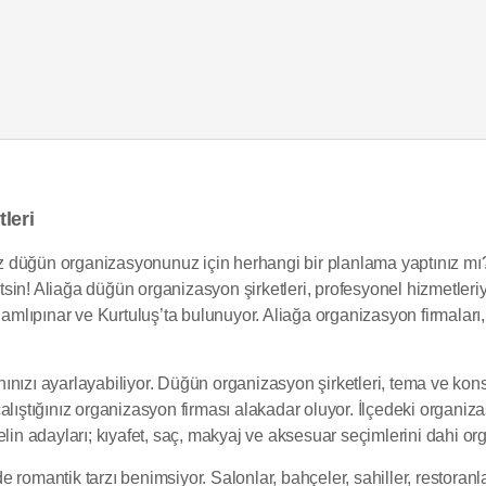
leri
z düğün organizasyonunuz için herhangi bir planlama yaptınız mı
n! Aliağa düğün organizasyon şirketleri, profesyonel hizmetleriyle v
amlıpınar ve Kurtuluş’ta bulunuyor. Aliağa organizasyon firmaları, d
ızı ayarlayabiliyor. Düğün organizasyon şirketleri, tema ve konsept
alıştığınız organizasyon firması alakadar oluyor. İlçedeki organiza
elin adayları; kıyafet, saç, makyaj ve aksesuar seçimlerini dahi or
romantik tarzı benimsiyor. Salonlar, bahçeler, sahiller, restoranla