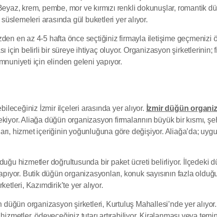
 Beyaz, krem, pembe, mor ve kırmızı renkli dokunuşlar, romantik d
üslemeleri arasında gül buketleri yer alıyor.
zden en az 4-5 hafta önce seçtiğiniz firmayla iletişime geçmenizi
için belirli bir süreye ihtiyaç oluyor. Organizasyon şirketlerinin; f
memnuniyeti için elinden geleni yapıyor.
leceğiniz İzmir ilçeleri arasında yer alıyor.
İzmir düğün organiz
kiyor. Aliağa düğün organizasyon firmalarının büyük bir kısmı, şe
atları, hizmet içeriğinin yoğunluğuna göre değişiyor. Aliağa’da; uyg
duğu hizmetler doğrultusunda bir paket ücreti belirliyor. İlçedeki 
 yapıyor. Butik düğün organizasyonları, konuk sayısının fazla old
etleri, Kazımdirik’te yer alıyor.
 düğün organizasyon şirketleri, Kurtuluş Mahallesi’nde yer alıyor. Ort
 hizmetler, ödeyeceğiniz tutarı artırabiliyor. Kiralanması veya tem