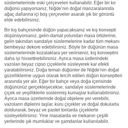
süslemelerinde eski çerçeveleri kullanabilir. Eğer bir kır
düğünü yapıyorsanız, Niğde’nin doğal manzaralarında
ağaç dallarına içi boş çerçeveler asarak şık bir görüntü
elde edebilirsiniz.
Bir kış bahçesinde düğün yapacaksanız ve kış konsepti
düşünüyorsanız, gelin-damat yolundan masa örtülerine,
gelin takından sandalye süslemelerine kadar tüm mekanı
bembeyaz dekore edebilirsiniz. Böyle bir düğünün masa
süslemelerinde kozalaklara yer verirseniz, kış konseptini
daha iyi hissettirebilirsiniz. Ayrıca masa üstlerindeki
vazoları beyaz cipso çiçeklerle süsleyerek kar efekti
yaratabilirsiniz. Doğa temalı düğünler de Niğde'nin doğal
güzelliklerine uygun olarak tercih edilen düğün konseptleri
arasında yer alır. Eğer bir bahçe veya doğa içerisinde
düğününüz gerçekleşecekse, sandalye süslemelerinde
çiçek ve yeşilliklerle süslenmiş kumaşlar kullanabilirsiniz.
Ayrıca masa üzerlerinde doğal objelere yer verebilir,
vazoların diplerini taşlar, kuru çiçekler ve doğal dokularla
doldurarak, beyaz ve pastel tonlarda çiçeklerle
süsleyebilirsiniz. Yine masalarda ve mekanın çeşitli
yerlerinde şık mumluklar ve şamdanlar kullanılabilir.