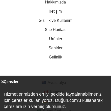
Hakkımızda
İletişim
Gizlilik ve Kullanım
Site Haritası
Ürünler
Şehirler
Gelinlik
Çerezler
Avustralya
Kanada
Hizmetlerimizden en iyi şekilde faydalanabilmeniz
için çerezler kullanıyoruz. Düğün.com'u kullanarak
Almanya
çerezlere izin vermiş olursunuz.
Suudi Arabistan