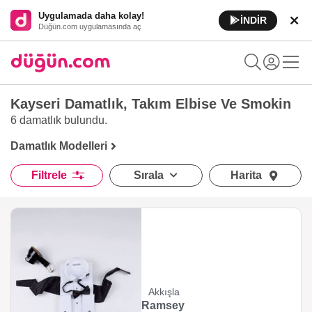
Uygulamada daha kolay!
İNDİR
Düğün.com uygulamasında aç
Kayseri Damatlık, Takım Elbise Ve Smokin
6 damatlık
bulundu.
Damatlık Modelleri
Filtrele
Sırala
Harita
Akkışla
Ramsey