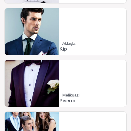
Akkışla
Kip
Melikgazi
Piserro