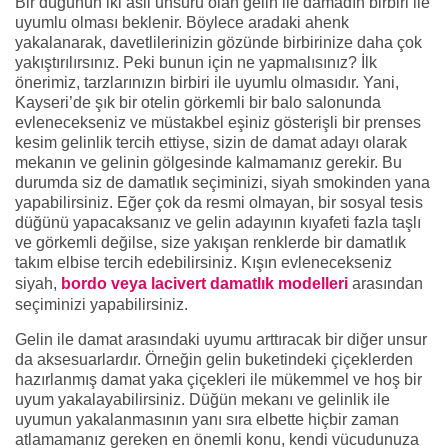
Bir düğünün iki asli unsuru olan gelin ile damadın birbiri ile
uyumlu olması beklenir. Böylece aradaki ahenk
yakalanarak, davetlilerinizin gözünde birbirinize daha çok
yakıştırılırsınız. Peki bunun için ne yapmalısınız? İlk
önerimiz, tarzlarınızın birbiri ile uyumlu olmasıdır. Yani,
Kayseri’de şık bir otelin görkemli bir balo salonunda
evlenecekseniz ve müstakbel eşiniz gösterişli bir prenses
kesim gelinlik tercih ettiyse, sizin de damat adayı olarak
mekanın ve gelinin gölgesinde kalmamanız gerekir. Bu
durumda siz de damatlık seçiminizi, siyah smokinden yana
yapabilirsiniz. Eğer çok da resmi olmayan, bir sosyal tesis
düğünü yapacaksanız ve gelin adayının kıyafeti fazla taşlı
ve görkemli değilse, size yakışan renklerde bir damatlık
takım elbise tercih edebilirsiniz. Kışın evlenecekseniz
siyah,
bordo veya lacivert damatlık modelleri
arasından
seçiminizi yapabilirsiniz.
Gelin ile damat arasındaki uyumu arttıracak bir diğer unsur
da aksesuarlardır. Örneğin gelin buketindeki çiçeklerden
hazırlanmış damat yaka çiçekleri ile mükemmel ve hoş bir
uyum yakalayabilirsiniz. Düğün mekanı ve gelinlik ile
uyumun yakalanmasının yanı sıra elbette hiçbir zaman
atlamamanız gereken en önemli konu, kendi vücudunuza