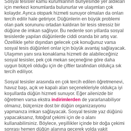
Sosyal tesisler kamu kurumlarının bünyesinde yer aldıkları
için merkezi konumlarda bulunurlar ve ulaşımları çok
kolaydır. Ayrıca otopark hizmeti sunuyor olmaları da onları
tercih edilir hale getiriyor. Düğünlerin en büyük problemi
olan park sorununu ortadan kaldıran bir tesis stressiz bir
düğüne de imkan sağlıyor. Bu nedenle son yıllarda sosyal
tesislerde yapılan düğünlerde ciddi oranda bir artış var.
Özellikle şehir dışından gelecek çok konuğunuz varsa
sosyal tesis düğünleri onlar için büyük avantaj sağlayacak.
Ulaşımın yanı sıra konaklama hizmeti de alabileceğiniz
sosyal tesisler, pek çok mekan seçeneğine göre daha
uygun bütçeli olduğu için de çiftler tarafından oldukça sık
tercih ediliyor.
Sosyal tesisler arasında en çok tercih edilen öğretmenevi,
havuz başı, açık ve kapalı alan seçenekleriyle oldukça iyi
koşullarda düğün hizmeti sunuyor. Eğer ailenizde bir
öğretmen varsa ekstra
indirimlerden
de yararlanabiliyor
olmanız, bütçenize dost bir düğün organizasyonu
yapmanıza imkan sağlayacak. Sosyal tesiste yaz düğünü
yapacaksanız, fotoğraf çekimi için de o alanı
kullanabilirsiniz. Böylece, yeşillikler içinde bir doğa çekimi
sonrası hemen düğün alanına geçerek yolda vakit