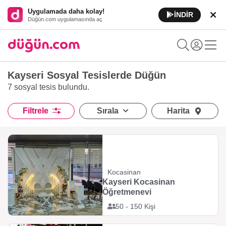
Uygulamada daha kolay!
İNDİR
Düğün.com uygulamasında aç
Kayseri Sosyal Tesislerde Düğün
7 sosyal tesis
bulundu.
Filtrele
Sırala
Harita
Kocasinan
Kayseri Kocasinan
Öğretmenevi
50 - 150 Kişi