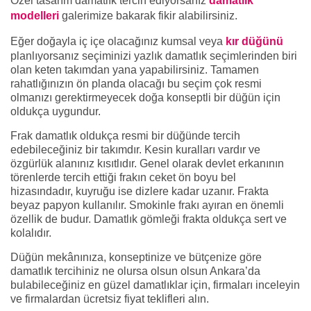
Özel tasarım damatlık tercih ediyorsanız
damatlık
modelleri
galerimize bakarak fikir alabilirsiniz.
Eğer doğayla iç içe olacağınız kumsal veya
kır düğünü
planlıyorsanız seçiminizi yazlık damatlık seçimlerinden biri
olan keten takımdan yana yapabilirsiniz. Tamamen
rahatlığınızın ön planda olacağı bu seçim çok resmi
olmanızı gerektirmeyecek doğa konseptli bir düğün için
oldukça uygundur.
Frak damatlık oldukça resmi bir düğünde tercih
edebileceğiniz bir takımdır. Kesin kuralları vardır ve
özgürlük alanınız kısıtlıdır. Genel olarak devlet erkanının
törenlerde tercih ettiği frakın ceket ön boyu bel
hizasındadır, kuyruğu ise dizlere kadar uzanır. Frakta
beyaz papyon kullanılır. Smokinle frakı ayıran en önemli
özellik de budur. Damatlık gömleği frakta oldukça sert ve
kolalıdır.
Düğün mekânınıza, konseptinize ve bütçenize göre
damatlık tercihiniz ne olursa olsun olsun Ankara’da
bulabileceğiniz en güzel damatlıklar için, firmaları inceleyin
ve firmalardan ücretsiz fiyat teklifleri alın.