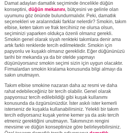
Damat adayları damatlık seçiminde öncelikle düğün
konseptini,
düğün mekanını
, bütçesini ve gelinle olan
uyumunu göz önünde bulundurmalıdır. Peki, damatlık
seçenekleri ve aralarındaki farklar nelerdir? Smokin, takım
elbise, keten takım ve frak tercihiniz ne olursa olsun,
seçiminizi yaparken oldukça özenli olmanız gerekli.
Smokin genel olarak siyah renkteki takımlara denir ama
artık farklı renklerde tercih edilmektedir. Smokin için
papyonlu ve kuşaklı olmanız gereklidir. Eğer düğününüzü
tarihi bir mekanda ya da bir otelde yapmayı
düşünüyorsanız smokin seçimi sizin için uygun olacaktır.
Firmalardan smokin kiralama konusunda bilgi almayı da
sakın unutmayın.
Takım elbise smokine nazaran daha az resmi ve daha
rahat edebileceğiniz bir tercih olabilir. Genel olarak
papyonsuz tercih edilebildiği gibi kuşak kullanımı
konusunda da özgürsünüzdür. İster askılı ister kemerli
isterseniz de kuşakla kullanabilirsiniz. Yelekli bir takım
tercih ediyorsanız kuşak yerine kemer ya da askı tercih
etmeniz gerektiğini unutmayın. Takımınızın rengini
mevsime ve düğün konseptinize göre belirleyebilirsiniz.