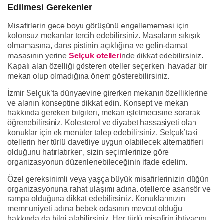
Edilmesi Gerekenler
Misafirlerin gece boyu görüşünü engellememesi için
kolonsuz mekanlar tercih edebilirsiniz. Masaların sıkışık
olmamasına, dans pistinin açıklığına ve gelin-damat
masasının yerine
Selçuk otelleri
nde dikkat edebilirsiniz.
Kapalı alan özelliği gösteren oteller seçerken, havadar bir
mekan olup olmadığına önem gösterebilirsiniz.
İzmir Selçuk’ta dünyaevine girerken mekanın özelliklerine
ve alanın konseptine dikkat edin. Konsept ve mekan
hakkında gereken bilgileri, mekan işletmecisine sorarak
öğrenebilirsiniz. Kolesterol ve diyabet hassasiyeti olan
konuklar için ek menüler talep edebilirsiniz. Selçuk’taki
otellerin her türlü davetliye uygun olabilecek alternatifleri
olduğunu hatırlatırken, sizin seçimlerinize göre
organizasyonun düzenlenebileceğinin ifade edelim.
Özel gereksinimli veya yaşça büyük misafirlerinizin düğün
organizasyonuna rahat ulaşımı adına, otellerde asansör ve
rampa olduğuna dikkat edebilirsiniz. Konuklarınızın
memnuniyeti adına bebek odasının mevcut olduğu
hakkında da bilgi alabilirsiniz. Her türlü misafirin ihtiyacını