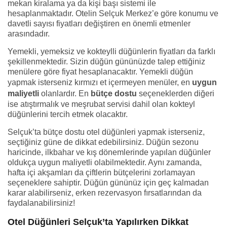
mekan kiralama ya da kişi başı sistemi ile
hesaplanmaktadır. Otelin Selçuk Merkez’e göre konumu ve
davetli sayısı fiyatları değiştiren en önemli etmenler
arasındadır.
Yemekli, yemeksiz ve kokteylli düğünlerin fiyatları da farklı
şekillenmektedir. Sizin düğün gününüzde talep ettiğiniz
menülere göre fiyat hesaplanacaktır. Yemekli düğün
yapmak isterseniz kırmızı et içermeyen menüler, en
uygun
maliyetli
olanlardır. En
bütçe dostu
seçeneklerden diğeri
ise atıştırmalık ve meşrubat servisi dahil olan kokteyl
düğünlerini tercih etmek olacaktır.
Selçuk’ta bütçe dostu otel düğünleri yapmak isterseniz,
seçtiğiniz güne de dikkat edebilirsiniz. Düğün sezonu
haricinde, ilkbahar ve kış dönemlerinde yapılan düğünler
oldukça uygun maliyetli olabilmektedir. Aynı zamanda,
hafta içi akşamları da çiftlerin bütçelerini zorlamayan
seçeneklere sahiptir. Düğün gününüz için geç kalmadan
karar alabilirseniz, erken rezervasyon fırsatlarından da
faydalanabilirsiniz!
Otel Düğünleri Selçuk’ta Yapılırken Dikkat