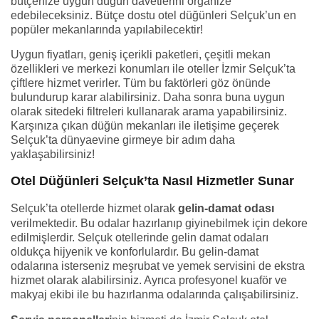
bütçenize uygun düğün davetlerini organize
edebileceksiniz. Bütçe dostu otel düğünleri Selçuk’un en
popüler mekanlarında yapılabilecektir!
Uygun fiyatları, geniş içerikli paketleri, çeşitli mekan
özellikleri ve merkezi konumları ile oteller İzmir Selçuk’ta
çiftlere hizmet verirler. Tüm bu faktörleri göz önünde
bulundurup karar alabilirsiniz. Daha sonra buna uygun
olarak sitedeki filtreleri kullanarak arama yapabilirsiniz.
Karşınıza çıkan düğün mekanları ile iletişime geçerek
Selçuk’ta dünyaevine girmeye bir adım daha
yaklaşabilirsiniz!
Otel Düğünleri Selçuk’ta Nasıl Hizmetler Sunar
Selçuk’ta otellerde hizmet olarak
gelin-damat odası
verilmektedir. Bu odalar hazırlanıp giyinebilmek için dekore
edilmişlerdir. Selçuk otellerinde gelin damat odaları
oldukça hijyenik ve konforlulardır. Bu gelin-damat
odalarına isterseniz meşrubat ve yemek servisini de ekstra
hizmet olarak alabilirsiniz. Ayrıca profesyonel kuaför ve
makyaj ekibi ile bu hazırlanma odalarında çalışabilirsiniz.