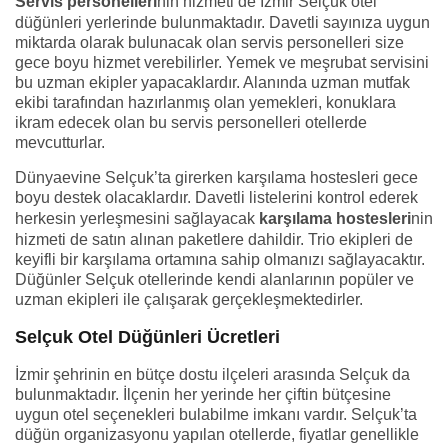
Servis personelleri
nin hizmeti de İzmir Selçuk otel
düğünleri yerlerinde bulunmaktadır. Davetli sayınıza uygun
miktarda olarak bulunacak olan servis personelleri size
gece boyu hizmet verebilirler. Yemek ve meşrubat servisini
bu uzman ekipler yapacaklardır. Alanında uzman mutfak
ekibi tarafından hazırlanmış olan yemekleri, konuklara
ikram edecek olan bu servis personelleri otellerde
mevcutturlar.
Dünyaevine Selçuk’ta girerken karşılama hostesleri gece
boyu destek olacaklardır. Davetli listelerini kontrol ederek
herkesin yerleşmesini sağlayacak
karşılama hostesleri
nin
hizmeti de satın alınan paketlere dahildir. Trio ekipleri de
keyifli bir karşılama ortamına sahip olmanızı sağlayacaktır.
Düğünler Selçuk otellerinde kendi alanlarının popüler ve
uzman ekipleri ile çalışarak gerçekleşmektedirler.
Selçuk Otel Düğünleri Ücretleri
İzmir şehrinin en bütçe dostu ilçeleri arasında Selçuk da
bulunmaktadır. İlçenin her yerinde her çiftin bütçesine
uygun otel seçenekleri bulabilme imkanı vardır. Selçuk’ta
düğün organizasyonu yapılan otellerde, fiyatlar genellikle