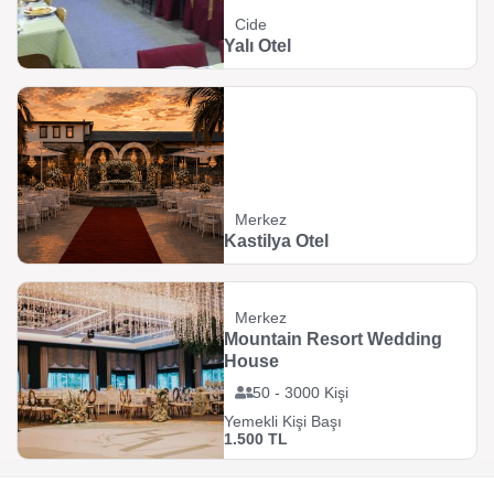
Cide
Yalı Otel
Merkez
Kastilya Otel
Merkez
Mountain Resort Wedding
House
50 - 3000 Kişi
Yemekli Kişi Başı
1.500 TL