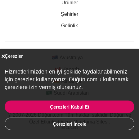
Ürünler
Şehirler
Gelinlik
Çerezler
Avustralya
Kanada
Hizmetlerimizden en iyi şekilde faydalanabilmeniz
için çerezler kullanıyoruz. Düğün.com'u kullanarak
Almanya
çerezlere izin vermiş olursunuz.
Suudi Arabistan
Çerezleri Kabul Et
© 2007-2026 Düğün.com Tüm hakları saklıdır. Düğün ve
Özel Etkinlik Online Planlama Sitesi.
Çerezleri İncele
ref:CL-1619