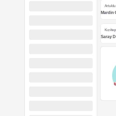
Artuklu
Mardin 
Kızılte
Saray 