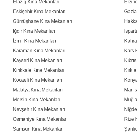
Elazığ Kına Mekanları
Erzin
Eskişehir Kına Mekanları
Gazia
Gümüşhane Kına Mekanları
Hakka
Iğdır Kına Mekanları
Ispar
İzmir Kına Mekanları
Kahra
Karaman Kına Mekanları
Kars 
Kayseri Kına Mekanları
Kıbrı
Kırıkkale Kına Mekanları
Kırkla
Kocaeli Kına Mekanları
Konya
Malatya Kına Mekanları
Manis
Mersin Kına Mekanları
Muğla
Nevşehir Kına Mekanları
Niğde
Osmaniye Kına Mekanları
Rize 
Samsun Kına Mekanları
Şanlı