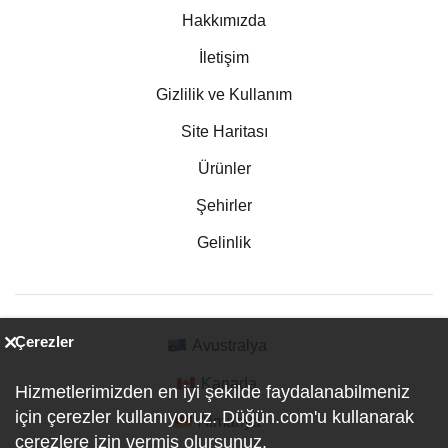
Hakkımızda
İletişim
Gizlilik ve Kullanım
Site Haritası
Ürünler
Şehirler
Gelinlik
Çerezler
Avustralya
Kanada
Hizmetlerimizden en iyi şekilde faydalanabilmeniz
için çerezler kullanıyoruz. Düğün.com'u kullanarak
Almanya
çerezlere izin vermiş olursunuz.